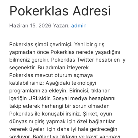
Pokerklas Adresi
Haziran 15, 2026
Yazarı:
admin
Pokerklas şimdi çevrimiçi. Yeni bir giriş
yapmadan önce Pokerklas nerede yaşadığını
bilmeniz gerekir. Pokerklas Twitter hesabı en iyi
seçenektir. Bu adımları izleyerek
Pokerklas mevcut oturum açmaya
katılabilirsiniz: Aşağıdaki teknolojiyi
programlarınıza ekleyin. Birincisi, tıklanan
içeriğin URL’sidir. Sosyal medya hesaplarını
takip ederek herhangi bir sorun olmadan
Pokerklas ile konuşabilirsiniz. Şirket, oyun
dünyasını giriş yapmak için özel bağlantılar
vererek üyeleri için daha iyi hale getireceğini
söylüyor. Bağlantıya tıklayın ve kayıt yapmayı