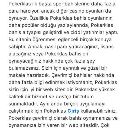
Pokerklas ilk başta spor bahislerine daha fazla
para harcıyor, ancak diğer casino oyunları da
oynuyor. Özellikle Pokerklas bahis oyunlarının
daha popüler olduğu yaz aylarında, Pokerklas
bahis altyapısı geliştirdi ve ciddi yatırımlar yaptı.
Bu sitenin öğrenmesi eğlenceli birçok konuya
sahiptir. Ancak, nasıl para yatıracağınız, lisans
alacağınız veya Pokerklas bahisleri
oynayacağınız hakkında çok fazla şey
bulamazsınız. Sizin için ayrıntılı ve güzel bir
makale hazırladık. Çevrimiçi bahisler hakkında
daha fazla bilgi edinmek istiyorsanız, Pokerklas
sizin için iyi bir web sitesidir. Pokerklas yüksek
kaliteli bir hizmet ve dostça bir tutum
sunmaktadır. Aynı anda birçok uygulamayı
çalıştırmak için Pokerklas
Giriş
kullanabilirsiniz.
Pokerklas çevrimiçi olarak bahis oynamanıza ve
oynamanıza izin veren bir web sitesidir. Çok