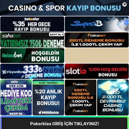
×
Pokerklas GİRİŞ İÇİN TIKLAYINIZ!