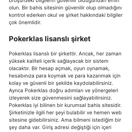
broşürdeki bilgilerin güvenilir olduğundan emin
olun. Bir bahis sitesinin güvenilir olup olmadığını
kontrol ederken okul ve şirket hakkındaki bilgiler
çok önemlidir.
Pokerklas lisanslı şirket
Pokerklas lisanslı bir şirkettir. Ancak, her zaman
yüksek kaliteli içerik sağlayacak bir sistem
olacaktır. Bir hesap açmak, oyun oynamak,
hesabınıza para koymak ve para kazanmak için
kolay ve güvenli bir şekilde kaydolabilirsiniz.
Ayrıca Pokerklas doğru adımları ve yönergeleri
izleyerek size güvenmesini sağlayabilirsiniz.
Pokerklas iyi bilinen bir kurumsal bahis sitesidir.
Şirketinizle ilgili her şeyi bulabilir ve hemen web
sitesine gidebilirsiniz. Ama bilmeni istediğim bir
şey daha var. Giriş adresi değiştiği için içeri