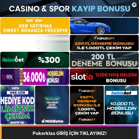
×
Pokerklas GİRİŞ İÇİN TIKLAYINIZ!