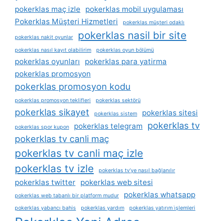
pokerklas maç izle
pokerklas mobil uygulaması
Pokerklas Müşteri Hizmetleri
pokerklas müşteri odaklı
pokerklas nasil bir site
pokerklas nakit oyunlar
pokerklas nasıl kayıt olabilirim
pokerklas oyun bölümü
pokerklas oyunları
pokerklas para yatirma
pokerklas promosyon
pokerklas promosyon kodu
pokerklas promosyon teklifleri
pokerklas sektörü
pokerklas sikayet
pokerklas sitesi
pokerklas sistem
pokerklas tv
pokerklas telegram
pokerklas spor kupon
pokerklas tv canli maç
pokerklas tv canli maç izle
pokerklas tv izle
pokerklas tv’ye nasıl bağlanılır
pokerklas twitter
pokerklas web sitesi
pokerklas whatsapp
pokerklas web tabanlı bir platform mudur
pokerklas yabancı bahis
pokerklas yardım
pokerklas yatırım i̇şlemleri