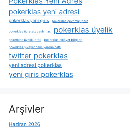
Pokerklas Yeni Adres
pokerklas yeni adresi
pokerklas yeni giris
pokerklas çevrimiçi para
pokerklas üyelik
pokerklas ücretsiz canlı maç
pokerklas üyelik i̇ptali
pokerklas şikâyet bilgileri
pokerklas şikâyet canlı yardım hattı
twitter pokerklas
yeni adresi pokerklas
yeni giris pokerklas
Arşivler
Haziran 2026