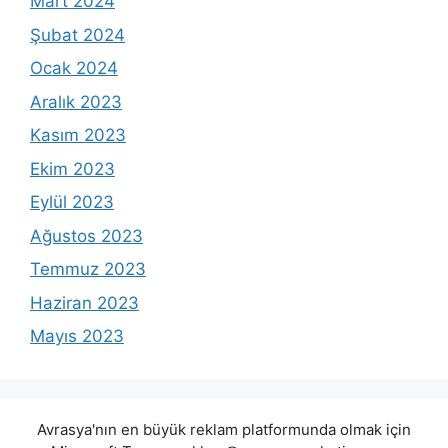
Mart 2024
Şubat 2024
Ocak 2024
Aralık 2023
Kasım 2023
Ekim 2023
Eylül 2023
Ağustos 2023
Temmuz 2023
Haziran 2023
Mayıs 2023
Avrasya'nın en büyük reklam platformunda olmak için