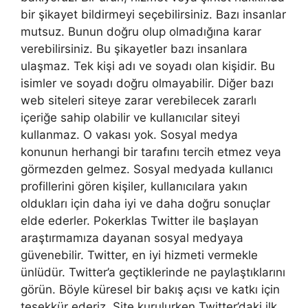
bir şikayet bildirmeyi seçebilirsiniz. Bazı insanlar
mutsuz. Bunun doğru olup olmadığına karar
verebilirsiniz. Bu şikayetler bazı insanlara
ulaşmaz. Tek kişi adı ve soyadı olan kişidir. Bu
isimler ve soyadı doğru olmayabilir. Diğer bazı
web siteleri siteye zarar verebilecek zararlı
içeriğe sahip olabilir ve kullanıcılar siteyi
kullanmaz. O vakası yok. Sosyal medya
konunun herhangi bir tarafını tercih etmez veya
görmezden gelmez. Sosyal medyada kullanıcı
profillerini gören kişiler, kullanıcılara yakın
oldukları için daha iyi ve daha doğru sonuçlar
elde ederler. Pokerklas Twitter ile başlayan
araştırmamıza dayanan sosyal medyaya
güvenebilir. Twitter, en iyi hizmeti vermekle
ünlüdür. Twitter’a geçtiklerinde ne paylaştıklarını
görün. Böyle küresel bir bakış açısı ve katkı için
teşekkür ederiz. Site kurulurken Twitter’daki ilk