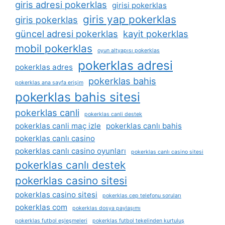
giris adresi pokerklas
girisi pokerklas
giris yap pokerklas
giris pokerklas
güncel adresi pokerklas
kayit pokerklas
mobil pokerklas
oyun altyapısı pokerklas
pokerklas adresi
pokerklas adres
pokerklas bahis
pokerklas ana sayfa erişim
pokerklas bahis sitesi
pokerklas canli
pokerklas canli destek
pokerklas canli maç izle
pokerklas canlı bahis
pokerklas canlı casino
pokerklas canlı casino oyunları
pokerklas canlı casino sitesi
pokerklas canlı destek
pokerklas casino sitesi
pokerklas casino sitesi
pokerklas cep telefonu soruları
pokerklas com
pokerklas dosya paylaşımı
pokerklas futbol eşleşmeleri
pokerklas futbol tekelinden kurtuluş