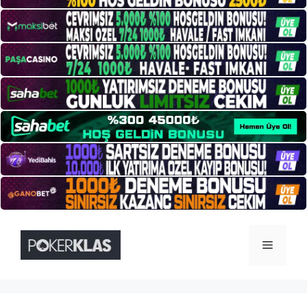
İçeriğe
atla
Menü