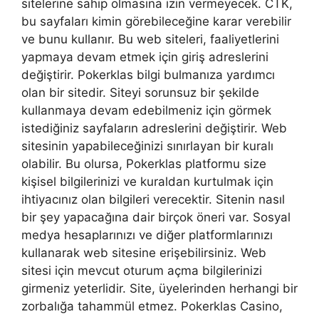
sitelerine sahip olmasına izin vermeyecek. CTK,
bu sayfaları kimin görebileceğine karar verebilir
ve bunu kullanır. Bu web siteleri, faaliyetlerini
yapmaya devam etmek için giriş adreslerini
değiştirir. Pokerklas bilgi bulmanıza yardımcı
olan bir sitedir. Siteyi sorunsuz bir şekilde
kullanmaya devam edebilmeniz için görmek
istediğiniz sayfaların adreslerini değiştirir. Web
sitesinin yapabileceğinizi sınırlayan bir kuralı
olabilir. Bu olursa, Pokerklas platformu size
kişisel bilgilerinizi ve kuraldan kurtulmak için
ihtiyacınız olan bilgileri verecektir. Sitenin nasıl
bir şey yapacağına dair birçok öneri var. Sosyal
medya hesaplarınızı ve diğer platformlarınızı
kullanarak web sitesine erişebilirsiniz. Web
sitesi için mevcut oturum açma bilgilerinizi
girmeniz yeterlidir. Site, üyelerinden herhangi bir
zorbalığa tahammül etmez. Pokerklas Casino,