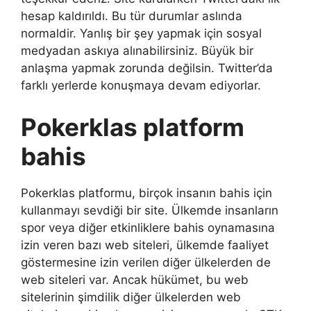
hesap kaldırıldı. Bu tür durumlar aslında
normaldir. Yanlış bir şey yapmak için sosyal
medyadan askıya alınabilirsiniz. Büyük bir
anlaşma yapmak zorunda değilsin. Twitter’da
farklı yerlerde konuşmaya devam ediyorlar.
Pokerklas platform
bahis
Pokerklas platformu, birçok insanın bahis için
kullanmayı sevdiği bir site. Ülkemde insanların
spor veya diğer etkinliklere bahis oynamasına
izin veren bazı web siteleri, ülkemde faaliyet
göstermesine izin verilen diğer ülkelerden de
web siteleri var. Ancak hükümet, bu web
sitelerinin şimdilik diğer ülkelerden web