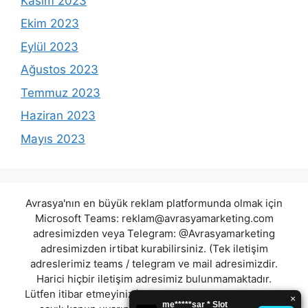
Kasım 2023
Ekim 2023
Eylül 2023
Ağustos 2023
Temmuz 2023
Haziran 2023
Mayıs 2023
Avrasya'nın en büyük reklam platformunda olmak için
Microsoft Teams:
reklam@avrasyamarketing.com
adresimizden veya Telegram: @Avrasyamarketing
adresimizden irtibat kurabilirsiniz. (Tek iletişim
adreslerimiz teams / telegram ve mail adresimizdir.
Harici hiçbir iletişim adresimiz bulunmamaktadır.
Lütfen itibar etmeyiniz.) Türkiye yasalarına göre 7258