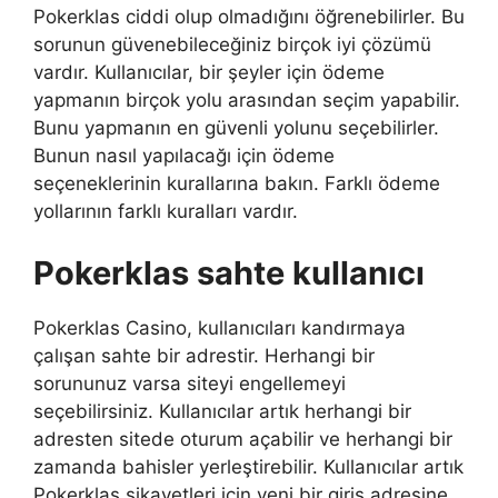
Pokerklas ciddi olup olmadığını öğrenebilirler. Bu
sorunun güvenebileceğiniz birçok iyi çözümü
vardır. Kullanıcılar, bir şeyler için ödeme
yapmanın birçok yolu arasından seçim yapabilir.
Bunu yapmanın en güvenli yolunu seçebilirler.
Bunun nasıl yapılacağı için ödeme
seçeneklerinin kurallarına bakın. Farklı ödeme
yollarının farklı kuralları vardır.
Pokerklas sahte kullanıcı
Pokerklas Casino, kullanıcıları kandırmaya
çalışan sahte bir adrestir. Herhangi bir
sorununuz varsa siteyi engellemeyi
seçebilirsiniz. Kullanıcılar artık herhangi bir
adresten sitede oturum açabilir ve herhangi bir
zamanda bahisler yerleştirebilir. Kullanıcılar artık
Pokerklas şikayetleri için yeni bir giriş adresine