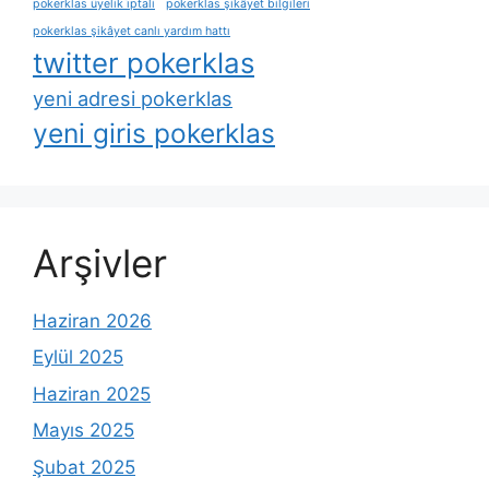
pokerklas üyelik i̇ptali
pokerklas şikâyet bilgileri
pokerklas şikâyet canlı yardım hattı
twitter pokerklas
yeni adresi pokerklas
yeni giris pokerklas
Arşivler
Haziran 2026
Eylül 2025
Haziran 2025
Mayıs 2025
Şubat 2025