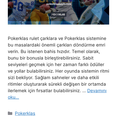
Pokerklas rulet çarklara ve Pokerklas sistemine
bu masalardaki önemli çarkları döndürme emri
verin. Bu istenen bahis hızıdır. Temel olarak,
bunu bir bonusla birleştirebilirsiniz. Sabit
seviyeleri geçmek için her zaman farklı ödüller
ve yollar bulabilirsiniz. Her oyunda sistemin ritmi
sizi bekliyor. Sağlam sahneler ve daha etkili
ritimler oluşturarak sürekli değişen bir ortamda
ilerlemek için fırsatlar bulabilirsiniz. …
Devamını
oku…
Kategoriler
Pokerklas