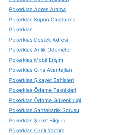
Pokerklas Adres Arama
Pokerklas Kupon Oluşturma
Pokerklas
Pokerklas Destek Adresi
Pokerklas Anlık Ödemeler
Pokerklas Mobil Erişim
Pokerklas Giriş Avantajları
Pokerklas Şikayet Bahisleri
Pokerklas Ödeme Teknikleri
Pokerklas Ödeme Güvenilirliği
Pokerklas Sahtekarlık Sorusu
Pokerklas Şirket Bilgileri
Pokerklas Canlı Yardım