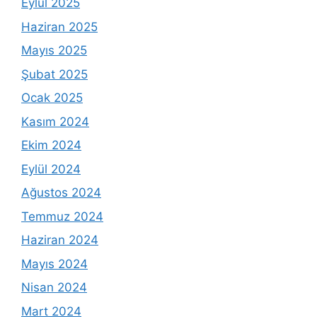
Eylül 2025
Haziran 2025
Mayıs 2025
Şubat 2025
Ocak 2025
Kasım 2024
Ekim 2024
Eylül 2024
Ağustos 2024
Temmuz 2024
Haziran 2024
Mayıs 2024
Nisan 2024
Mart 2024