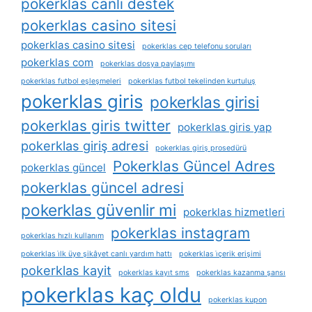
pokerklas canlı destek
pokerklas casino sitesi
pokerklas casino sitesi
pokerklas cep telefonu soruları
pokerklas com
pokerklas dosya paylaşımı
pokerklas futbol eşleşmeleri
pokerklas futbol tekelinden kurtuluş
pokerklas giris
pokerklas girisi
pokerklas giris twitter
pokerklas giris yap
pokerklas giriş adresi
pokerklas giriş prosedürü
Pokerklas Güncel Adres
pokerklas güncel
pokerklas güncel adresi
pokerklas güvenlir mi
pokerklas hizmetleri
pokerklas instagram
pokerklas hızlı kullanım
pokerklas i̇lk üye şikâyet canlı yardım hattı
pokerklas i̇çerik erişimi
pokerklas kayit
pokerklas kayıt sms
pokerklas kazanma şansı
pokerklas kaç oldu
pokerklas kupon