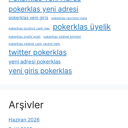
pokerklas yeni adresi
pokerklas yeni giris
pokerklas çevrimiçi para
pokerklas üyelik
pokerklas ücretsiz canlı maç
pokerklas üyelik i̇ptali
pokerklas şikâyet bilgileri
pokerklas şikâyet canlı yardım hattı
twitter pokerklas
yeni adresi pokerklas
yeni giris pokerklas
Arşivler
Haziran 2026