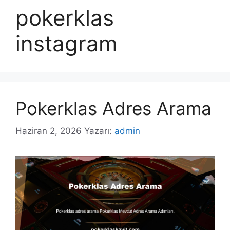
pokerklas
instagram
Pokerklas Adres Arama
Haziran 2, 2026
Yazarı:
admin