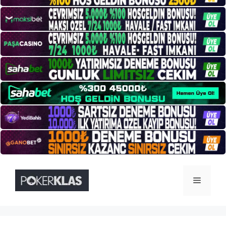
İçeriğe
atla
Menü