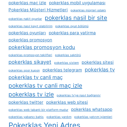
pokerklas maç izle
pokerklas mobil uygulaması
Pokerklas Müşteri Hizmetleri
pokerklas müşteri odaklı
pokerklas nasil bir site
pokerklas nakit oyunlar
pokerklas nasıl kayıt olabilirim
pokerklas oyun bölümü
pokerklas oyunları
pokerklas para yatirma
pokerklas promosyon
pokerklas promosyon kodu
pokerklas promosyon teklifleri
pokerklas sektörü
pokerklas sikayet
pokerklas sitesi
pokerklas sistem
pokerklas tv
pokerklas telegram
pokerklas spor kupon
pokerklas tv canli maç
pokerklas tv canli maç izle
pokerklas tv izle
pokerklas tv’ye nasıl bağlanılır
pokerklas twitter
pokerklas web sitesi
pokerklas whatsapp
pokerklas web tabanlı bir platform mudur
pokerklas yabancı bahis
pokerklas yardım
pokerklas yatırım i̇şlemleri
Pokerklas Yeni Adres