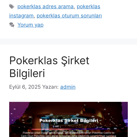
Etiketler
pokerklas adres arama
,
pokerklas
instagram
,
pokerklas oturum sorunları
Yorum yap
Pokerklas Şirket
Bilgileri
Eylül 6, 2025
Yazarı:
admin