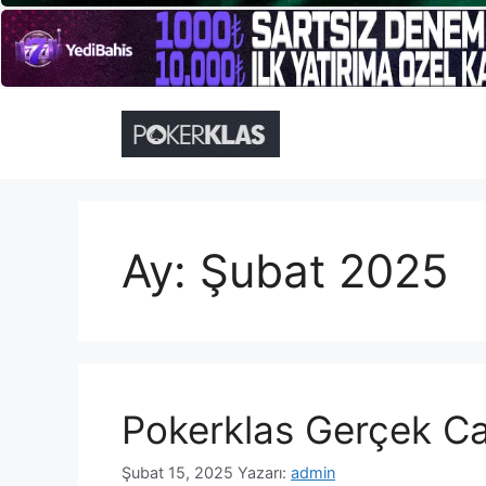
İçeriğe
atla
Ay:
Şubat 2025
Pokerklas Gerçek Ca
Şubat 15, 2025
Yazarı:
admin