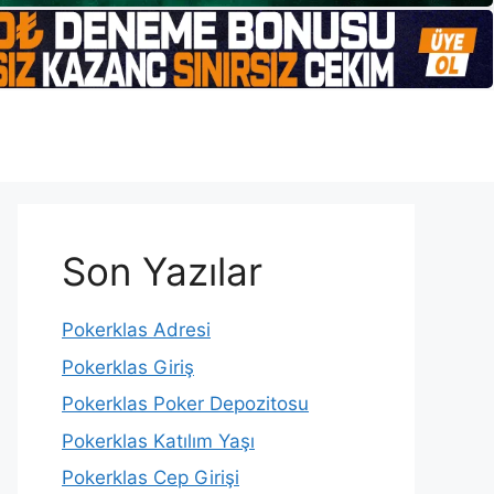
Son Yazılar
Pokerklas Adresi
Pokerklas Giriş
Pokerklas Poker Depozitosu
Pokerklas Katılım Yaşı
Pokerklas Cep Girişi