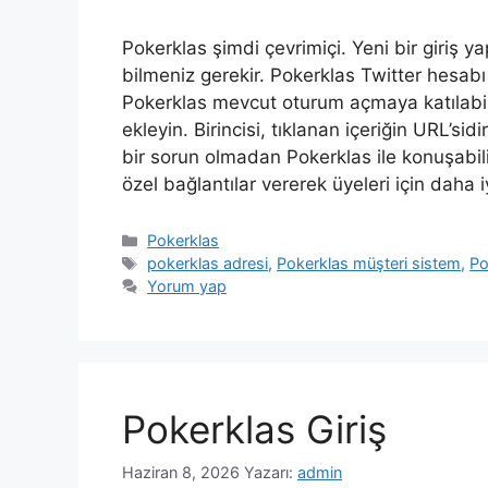
Pokerklas şimdi çevrimiçi. Yeni bir giriş
bilmeniz gerekir. Pokerklas Twitter hesabı 
Pokerklas mevcut oturum açmaya katılabilir
ekleyin. Birincisi, tıklanan içeriğin URL’s
bir sorun olmadan Pokerklas ile konuşabili
özel bağlantılar vererek üyeleri için daha 
Kategoriler
Pokerklas
Etiketler
pokerklas adresi
,
Pokerklas müşteri sistem
,
Po
Yorum yap
Pokerklas Giriş
Haziran 8, 2026
Yazarı:
admin