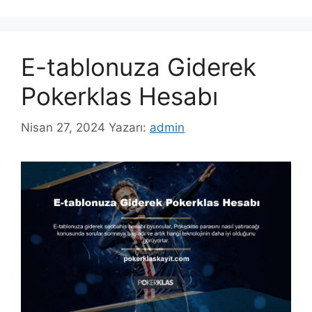
E-tablonuza Giderek
Pokerklas Hesabı
Nisan 27, 2024
Yazarı:
admin