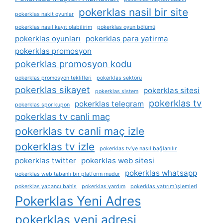
pokerklas nasil bir site
pokerklas nakit oyunlar
pokerklas nasıl kayıt olabilirim
pokerklas oyun bölümü
pokerklas oyunları
pokerklas para yatirma
pokerklas promosyon
pokerklas promosyon kodu
pokerklas promosyon teklifleri
pokerklas sektörü
pokerklas sikayet
pokerklas sitesi
pokerklas sistem
pokerklas tv
pokerklas telegram
pokerklas spor kupon
pokerklas tv canli maç
pokerklas tv canli maç izle
pokerklas tv izle
pokerklas tv’ye nasıl bağlanılır
pokerklas twitter
pokerklas web sitesi
pokerklas whatsapp
pokerklas web tabanlı bir platform mudur
pokerklas yabancı bahis
pokerklas yardım
pokerklas yatırım i̇şlemleri
Pokerklas Yeni Adres
pokerklas yeni adresi