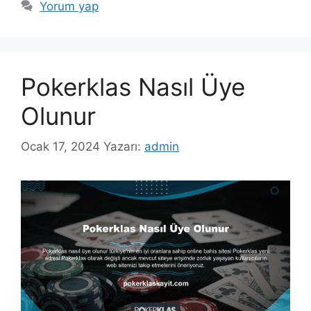
Yorum yap
Pokerklas Nasıl Üye
Olunur
Ocak 17, 2024
Yazarı:
admin