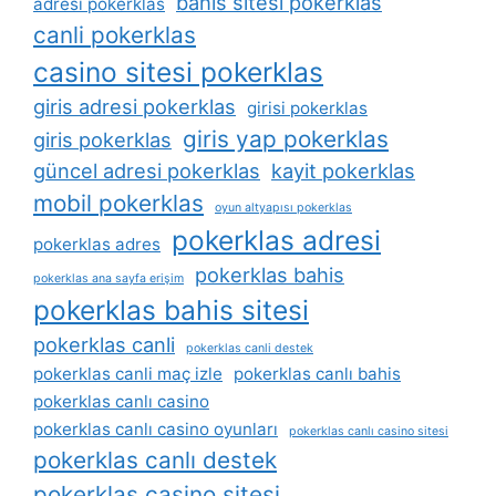
bahis sitesi pokerklas
adresi pokerklas
canli pokerklas
casino sitesi pokerklas
giris adresi pokerklas
girisi pokerklas
giris yap pokerklas
giris pokerklas
güncel adresi pokerklas
kayit pokerklas
mobil pokerklas
oyun altyapısı pokerklas
pokerklas adresi
pokerklas adres
pokerklas bahis
pokerklas ana sayfa erişim
pokerklas bahis sitesi
pokerklas canli
pokerklas canli destek
pokerklas canli maç izle
pokerklas canlı bahis
pokerklas canlı casino
pokerklas canlı casino oyunları
pokerklas canlı casino sitesi
pokerklas canlı destek
pokerklas casino sitesi