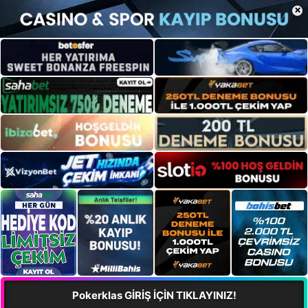
×
Pokerklas GİRİŞ İÇİN TIKLAYINIZ!