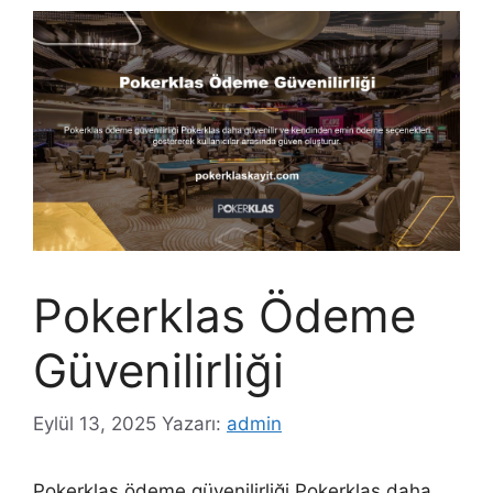
Pokerklas Ödeme
Güvenilirliği
Eylül 13, 2025
Yazarı:
admin
Pokerklas ödeme güvenilirliği Pokerklas daha