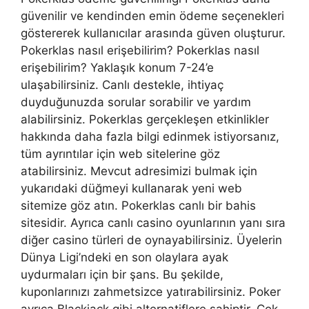
güvenilir ve kendinden emin ödeme seçenekleri
göstererek kullanıcılar arasında güven oluşturur.
Pokerklas nasıl erişebilirim? Pokerklas nasıl
erişebilirim? Yaklaşık konum 7-24’e
ulaşabilirsiniz. Canlı destekle, ihtiyaç
duyduğunuzda sorular sorabilir ve yardım
alabilirsiniz. Pokerklas gerçekleşen etkinlikler
hakkında daha fazla bilgi edinmek istiyorsanız,
tüm ayrıntılar için web sitelerine göz
atabilirsiniz. Mevcut adresimizi bulmak için
yukarıdaki düğmeyi kullanarak yeni web
sitemize göz atın. Pokerklas canlı bir bahis
sitesidir. Ayrıca canlı casino oyunlarının yanı sıra
diğer casino türleri de oynayabilirsiniz. Üyelerin
Dünya Ligi’ndeki en son olaylara ayak
uydurmaları için bir şans. Bu şekilde,
kuponlarınızı zahmetsizce yatırabilirsiniz. Poker