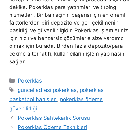
dakika. Pokerklas para yatırımları ve tirping
hizmetleri, Bir bahisçinin başarısı için en önemli
faktörlerden biri depozito ve geri çekilmenin
basitliği ve güvenilirliğidir. Pokerklas işlemleriniz
için hızlı ve benzersiz çözümlerle size yardımcı
olmak için burada. Birden fazla depozito/para
çekme alternatifi, kullanıcıların işlem yapmasını
sağlar.
Kategoriler
Pokerklas
Etiketler
güncel adresi pokerklas
,
pokerklas
basketbol bahisleri
,
pokerklas ödeme
güvenilirliği
Pokerklas Sahtekarlık Sorusu
Pokerklas Ödeme Teknikleri