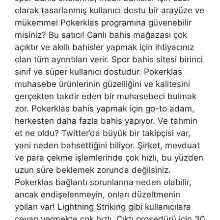
olarak tasarlanmış kullanıcı dostu bir arayüze ve
mükemmel Pokerklas programına güvenebilir
misiniz? Bu satıcı! Canlı bahis mağazası çok
açıktır ve akıllı bahisler yapmak için ihtiyacınız
olan tüm ayrıntıları verir. Spor bahis sitesi birinci
sınıf ve süper kullanıcı dostudur. Pokerklas
muhasebe ürünlerinin güzelliğini ve kalitesini
gerçekten takdir eden bir muhasebeci bulmak
zor. Pokerklas bahis yapmak için go-to adam,
herkesten daha fazla bahis yapıyor. Ve tahmin
et ne oldu? Twitter’da büyük bir takipçisi var,
yani neden bahsettiğini biliyor. Şirket, mevduat
ve para çekme işlemlerinde çok hızlı, bu yüzden
uzun süre beklemek zorunda değilsiniz.
Pokerklas bağlantı sorunlarına neden olabilir,
ancak endişelenmeyin, onları düzeltmenin
yolları var! Lightning Striking gibi kullanıcılara
cevap vermekte çok hızlı. Çıktı prosedürü için 30