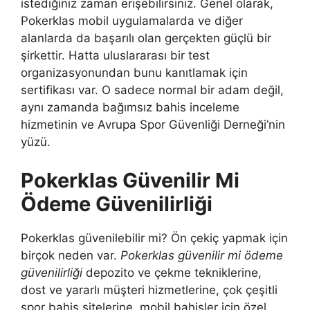
istediğiniz zaman erişebilirsiniz. Genel olarak,
Pokerklas mobil uygulamalarda ve diğer
alanlarda da başarılı olan gerçekten güçlü bir
şirkettir. Hatta uluslararası bir test
organizasyonundan bunu kanıtlamak için
sertifikası var. O sadece normal bir adam değil,
aynı zamanda bağımsız bahis inceleme
hizmetinin ve Avrupa Spor Güvenliği Derneği’nin
yüzü.
Pokerklas Güvenilir Mi
Ödeme Güvenilirliği
Pokerklas güvenilebilir mi? Ön çekiç yapmak için
birçok neden var.
Pokerklas güvenilir mi ödeme
güvenilirliği
depozito ve çekme tekniklerine,
dost ve yararlı müşteri hizmetlerine, çok çeşitli
spor bahis sitelerine, mobil bahisler için özel