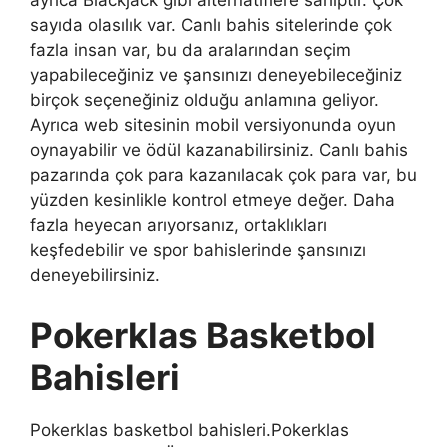
ayrıca Blackjack gibi alternatiflere sahiptir. Çok
sayıda olasılık var. Canlı bahis sitelerinde çok
fazla insan var, bu da aralarından seçim
yapabileceğiniz ve şansınızı deneyebileceğiniz
birçok seçeneğiniz olduğu anlamına geliyor.
Ayrıca web sitesinin mobil versiyonunda oyun
oynayabilir ve ödül kazanabilirsiniz. Canlı bahis
pazarında çok para kazanılacak çok para var, bu
yüzden kesinlikle kontrol etmeye değer. Daha
fazla heyecan arıyorsanız, ortaklıkları
keşfedebilir ve spor bahislerinde şansınızı
deneyebilirsiniz.
Pokerklas Basketbol
Bahisleri
Pokerklas basketbol bahisleri.Pokerklas