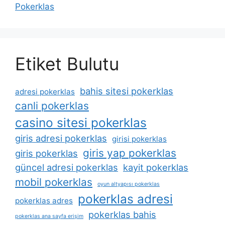
Pokerklas
Etiket Bulutu
bahis sitesi pokerklas
adresi pokerklas
canli pokerklas
casino sitesi pokerklas
giris adresi pokerklas
girisi pokerklas
giris yap pokerklas
giris pokerklas
güncel adresi pokerklas
kayit pokerklas
mobil pokerklas
oyun altyapısı pokerklas
pokerklas adresi
pokerklas adres
pokerklas bahis
pokerklas ana sayfa erişim