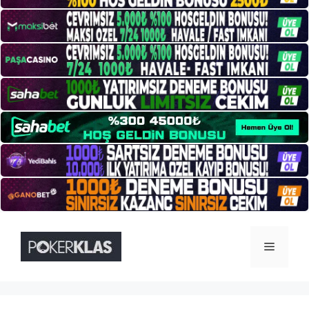
İçeriğe
atla
Menü