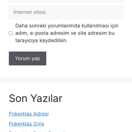
İnternet
sitesi
Daha sonraki yorumlarımda kullanılması için
adım, e-posta adresim ve site adresim bu
tarayıcıya kaydedilsin.
Son Yazılar
Pokerklas Adresi
Pokerklas Giriş