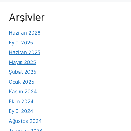
Arşivler
Haziran 2026
Eylül 2025
Haziran 2025
Mayıs 2025
Şubat 2025
Ocak 2025
Kasım 2024
Ekim 2024
Eylül 2024
Ağustos 2024
Temmuz 2024