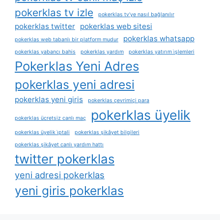
pokerklas tv izle
pokerklas tv’ye nasıl bağlanılır
pokerklas twitter
pokerklas web sitesi
pokerklas whatsapp
pokerklas web tabanlı bir platform mudur
pokerklas yabancı bahis
pokerklas yardım
pokerklas yatırım i̇şlemleri
Pokerklas Yeni Adres
pokerklas yeni adresi
pokerklas yeni giris
pokerklas çevrimiçi para
pokerklas üyelik
pokerklas ücretsiz canlı maç
pokerklas üyelik i̇ptali
pokerklas şikâyet bilgileri
pokerklas şikâyet canlı yardım hattı
twitter pokerklas
yeni adresi pokerklas
yeni giris pokerklas