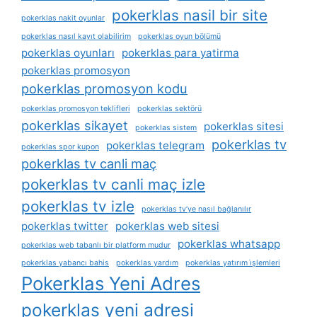
pokerklas nasil bir site
pokerklas nakit oyunlar
pokerklas nasıl kayıt olabilirim
pokerklas oyun bölümü
pokerklas oyunları
pokerklas para yatirma
pokerklas promosyon
pokerklas promosyon kodu
pokerklas promosyon teklifleri
pokerklas sektörü
pokerklas sikayet
pokerklas sitesi
pokerklas sistem
pokerklas tv
pokerklas telegram
pokerklas spor kupon
pokerklas tv canli maç
pokerklas tv canli maç izle
pokerklas tv izle
pokerklas tv’ye nasıl bağlanılır
pokerklas twitter
pokerklas web sitesi
pokerklas whatsapp
pokerklas web tabanlı bir platform mudur
pokerklas yabancı bahis
pokerklas yardım
pokerklas yatırım i̇şlemleri
Pokerklas Yeni Adres
pokerklas yeni adresi