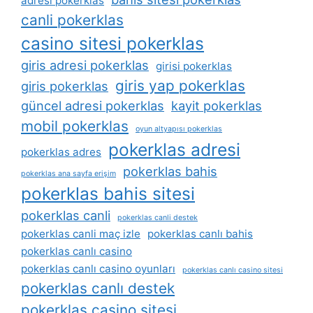
adresi pokerklas
canli pokerklas
casino sitesi pokerklas
giris adresi pokerklas
girisi pokerklas
giris yap pokerklas
giris pokerklas
güncel adresi pokerklas
kayit pokerklas
mobil pokerklas
oyun altyapısı pokerklas
pokerklas adresi
pokerklas adres
pokerklas bahis
pokerklas ana sayfa erişim
pokerklas bahis sitesi
pokerklas canli
pokerklas canli destek
pokerklas canli maç izle
pokerklas canlı bahis
pokerklas canlı casino
pokerklas canlı casino oyunları
pokerklas canlı casino sitesi
pokerklas canlı destek
pokerklas casino sitesi