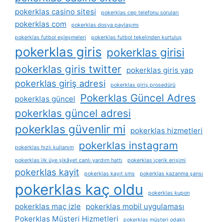
pokerklas casino sitesi
pokerklas cep telefonu soruları
pokerklas com
pokerklas dosya paylaşımı
pokerklas futbol eşleşmeleri
pokerklas futbol tekelinden kurtuluş
pokerklas giris
pokerklas girisi
pokerklas giris twitter
pokerklas giris yap
pokerklas giriş adresi
pokerklas giriş prosedürü
Pokerklas Güncel Adres
pokerklas güncel
pokerklas güncel adresi
pokerklas güvenlir mi
pokerklas hizmetleri
pokerklas instagram
pokerklas hızlı kullanım
pokerklas i̇lk üye şikâyet canlı yardım hattı
pokerklas i̇çerik erişimi
pokerklas kayit
pokerklas kayıt sms
pokerklas kazanma şansı
pokerklas kaç oldu
pokerklas kupon
pokerklas maç izle
pokerklas mobil uygulaması
Pokerklas Müşteri Hizmetleri
pokerklas müşteri odaklı