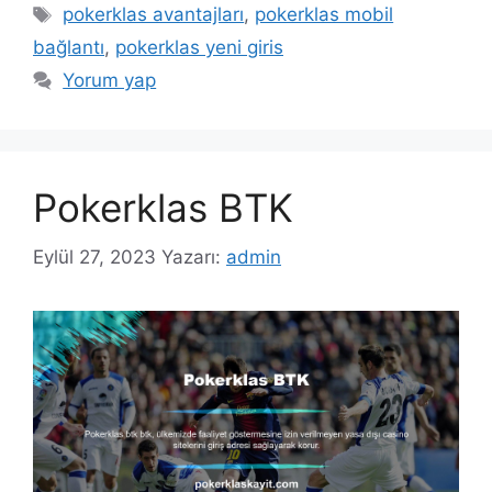
Etiketler
pokerklas avantajları
,
pokerklas mobil
bağlantı
,
pokerklas yeni giris
Yorum yap
Pokerklas BTK
Eylül 27, 2023
Yazarı:
admin