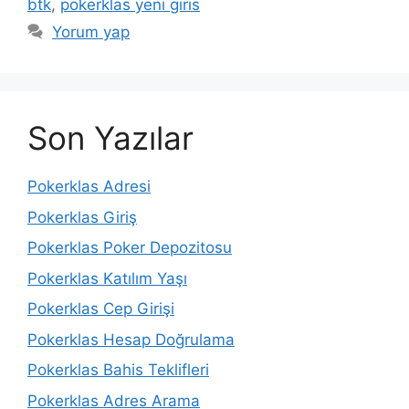
btk
,
pokerklas yeni giris
Yorum yap
Son Yazılar
Pokerklas Adresi
Pokerklas Giriş
Pokerklas Poker Depozitosu
Pokerklas Katılım Yaşı
Pokerklas Cep Girişi
Pokerklas Hesap Doğrulama
Pokerklas Bahis Teklifleri
Pokerklas Adres Arama