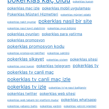
pokerklas kupon
pokerklas maç izle
pokerklas mobil uygulaması
Pokerklas Müşteri Hizmetleri
pokerklas müşteri odaklı
pokerklas nasil bir site
pokerklas nakit oyunlar
pokerklas nasıl kayıt olabilirim
pokerklas oyun bölümü
pokerklas oyunları
pokerklas para yatirma
pokerklas promosyon
pokerklas promosyon kodu
pokerklas promosyon teklifleri
pokerklas sektörü
pokerklas sikayet
pokerklas sitesi
pokerklas sistem
pokerklas tv
pokerklas telegram
pokerklas spor kupon
pokerklas tv canli maç
pokerklas tv canli maç izle
pokerklas tv izle
pokerklas tv’ye nasıl bağlanılır
pokerklas twitter
pokerklas web sitesi
pokerklas whatsapp
pokerklas web tabanlı bir platform mudur
pokerklas yabancı bahis
pokerklas yardım
pokerklas yatırım i̇şlemleri