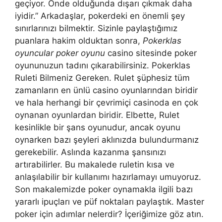
geçiyor. Önde olduğunda dışarı çıkmak daha
iyidir.” Arkadaşlar, pokerdeki en önemli şey
sınırlarınızı bilmektir. Sizinle paylaştığımız
puanlara hakim olduktan sonra,
Pokerklas
oyuncular poker oyunu
casino sitesinde poker
oyununuzun tadını çıkarabilirsiniz. Pokerklas
Ruleti Bilmeniz Gereken. Rulet şüphesiz tüm
zamanların en ünlü casino oyunlarından biridir
ve hala herhangi bir çevrimiçi casinoda en çok
oynanan oyunlardan biridir. Elbette, Rulet
kesinlikle bir şans oyunudur, ancak oyunu
oynarken bazı şeyleri aklınızda bulundurmanız
gerekebilir. Aslında kazanma şansınızı
artırabilirler. Bu makalede ruletin kısa ve
anlaşılabilir bir kullanımı hazırlamayı umuyoruz.
Son makalemizde poker oynamakla ilgili bazı
yararlı ipuçları ve püf noktaları paylaştık. Master
poker için adımlar nelerdir? İçeriğimize göz atın.