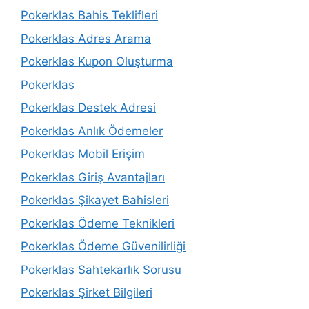
Pokerklas Bahis Teklifleri
Pokerklas Adres Arama
Pokerklas Kupon Oluşturma
Pokerklas
Pokerklas Destek Adresi
Pokerklas Anlık Ödemeler
Pokerklas Mobil Erişim
Pokerklas Giriş Avantajları
Pokerklas Şikayet Bahisleri
Pokerklas Ödeme Teknikleri
Pokerklas Ödeme Güvenilirliği
Pokerklas Sahtekarlık Sorusu
Pokerklas Şirket Bilgileri