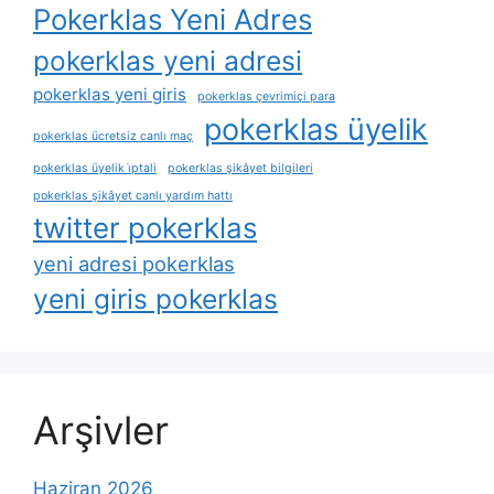
Pokerklas Yeni Adres
pokerklas yeni adresi
pokerklas yeni giris
pokerklas çevrimiçi para
pokerklas üyelik
pokerklas ücretsiz canlı maç
pokerklas üyelik i̇ptali
pokerklas şikâyet bilgileri
pokerklas şikâyet canlı yardım hattı
twitter pokerklas
yeni adresi pokerklas
yeni giris pokerklas
Arşivler
Haziran 2026