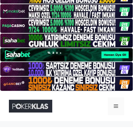
İçeriğe
atla
Menü