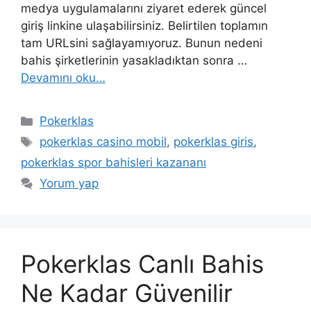
medya uygulamalarını ziyaret ederek güncel
giriş linkine ulaşabilirsiniz. Belirtilen toplamın
tam URLsini sağlayamıyoruz. Bunun nedeni
bahis şirketlerinin yasakladıktan sonra …
Devamını oku…
Kategoriler
Pokerklas
Etiketler
pokerklas casino mobil
,
pokerklas giris
,
pokerklas spor bahisleri kazananı
Yorum yap
Pokerklas Canlı Bahis
Ne Kadar Güvenilir