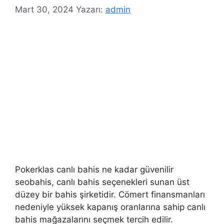
Mart 30, 2024
Yazarı:
admin
Pokerklas canlı bahis ne kadar güvenilir
seobahis, canlı bahis seçenekleri sunan üst
düzey bir bahis şirketidir. Cömert finansmanları
nedeniyle yüksek kapanış oranlarına sahip canlı
bahis mağazalarını seçmek tercih edilir.