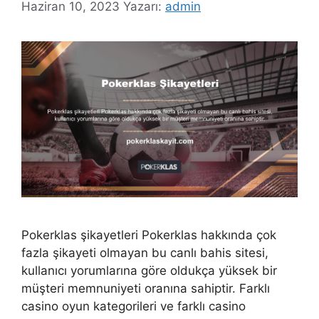
Haziran 10, 2023
Yazarı:
admin
Pokerklas şikayetleri Pokerklas hakkında çok
fazla şikayeti olmayan bu canlı bahis sitesi,
kullanıcı yorumlarına göre oldukça yüksek bir
müşteri memnuniyeti oranına sahiptir. Farklı
casino oyun kategorileri ve farklı casino