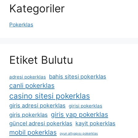
Kategoriler
Pokerklas
Etiket Bulutu
bahis sitesi pokerklas
adresi pokerklas
canli pokerklas
casino sitesi pokerklas
giris adresi pokerklas
girisi pokerklas
giris yap pokerklas
giris pokerklas
güncel adresi pokerklas
kayit pokerklas
mobil pokerklas
oyun altyapısı pokerklas