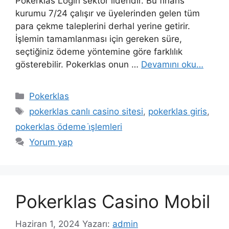
Pokerklas Login sektör lideridir. Bu finans
kurumu 7/24 çalışır ve üyelerinden gelen tüm
para çekme taleplerini derhal yerine getirir.
İşlemin tamamlanması için gereken süre,
seçtiğiniz ödeme yöntemine göre farklılık
gösterebilir. Pokerklas onun …
Devamını oku…
Kategoriler
Pokerklas
Etiketler
pokerklas canlı casino sitesi
,
pokerklas giris
,
pokerklas ödeme i̇şlemleri
Yorum yap
Pokerklas Casino Mobil
Haziran 1, 2024
Yazarı:
admin