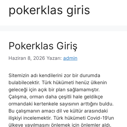
pokerklas giris
Pokerklas Giriş
Haziran 8, 2026
Yazarı:
admin
Sitemizin adı kendilerini zor bir durumda
bulabilecektir. Türk hükümeti henüz ülkenin
geleceği için açık bir plan sağlamamıştır.
Çalışma, orman daha çeşitli hale geldikçe
ormandaki kertenkele sayısının arttığını buldu.
Bu çalışmanın amacı dil ve kültür arasındaki
ilişkiyi incelemektir. Türk hükümeti Covid-19’un
ülkeye yayılmasını önlemek için önlemler aldı.