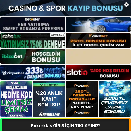
×
Pokerklas GİRİŞ İÇİN TIKLAYINIZ!