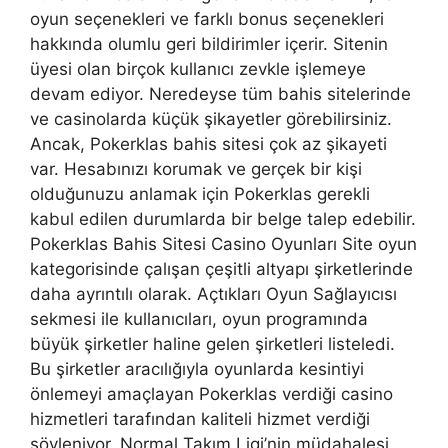
oyun seçenekleri ve farklı bonus seçenekleri
hakkında olumlu geri bildirimler içerir. Sitenin
üyesi olan birçok kullanıcı zevkle işlemeye
devam ediyor. Neredeyse tüm bahis sitelerinde
ve casinolarda küçük şikayetler görebilirsiniz.
Ancak, Pokerklas bahis sitesi çok az şikayeti
var. Hesabınızı korumak ve gerçek bir kişi
olduğunuzu anlamak için Pokerklas gerekli
kabul edilen durumlarda bir belge talep edebilir.
Pokerklas Bahis Sitesi Casino Oyunları Site oyun
kategorisinde çalışan çeşitli altyapı şirketlerinde
daha ayrıntılı olarak. Açtıkları Oyun Sağlayıcısı
sekmesi ile kullanıcıları, oyun programında
büyük şirketler haline gelen şirketleri listeledi.
Bu şirketler aracılığıyla oyunlarda kesintiyi
önlemeyi amaçlayan Pokerklas verdiği casino
hizmetleri tarafından kaliteli hizmet verdiği
söyleniyor. Normal Takım Ligi’nin müdahalesi