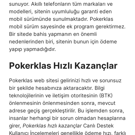
sunuyor. Akıllı telefonların tüm markaları ve
modelleri, sitenin uyumluluğu garanti eden
mobil sürümünde sunulmaktadır. Pokerklas
mobil sürüm sayesinde ek program gerektirmez.
Bir sitede bahis yapmanın en önemli
nedenlerinden biri, sitenin bunun için ödeme
yapıp yapmadığıdır.
Pokerklas Hızlı Kazançlar
Pokerklas web sitesi gelirinizi hızlı ve sorunsuz
bir şekilde hesabınıza aktaracaktır. Bilgi
teknolojilerinin ve iletişim otoritesinin (BTK)
önlenmesinin önlenmesinden sonra, mevcut
adrese geçiş gerçekleştirilir. Bu işlemden sonra,
insanlar herhangi bir sorun olmadan hesaplarına
girer,
Pokerklas hızlı kazançlar
Canlı Destek
Kullanıcı İncelemeleri genellikle ödeme hızı, farklı