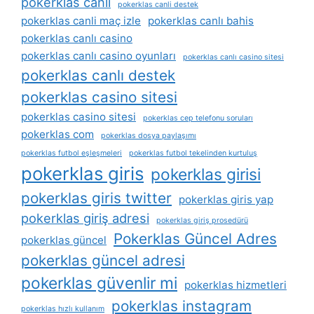
pokerklas canli
pokerklas canli destek
pokerklas canli maç izle
pokerklas canlı bahis
pokerklas canlı casino
pokerklas canlı casino oyunları
pokerklas canlı casino sitesi
pokerklas canlı destek
pokerklas casino sitesi
pokerklas casino sitesi
pokerklas cep telefonu soruları
pokerklas com
pokerklas dosya paylaşımı
pokerklas futbol eşleşmeleri
pokerklas futbol tekelinden kurtuluş
pokerklas giris
pokerklas girisi
pokerklas giris twitter
pokerklas giris yap
pokerklas giriş adresi
pokerklas giriş prosedürü
Pokerklas Güncel Adres
pokerklas güncel
pokerklas güncel adresi
pokerklas güvenlir mi
pokerklas hizmetleri
pokerklas instagram
pokerklas hızlı kullanım