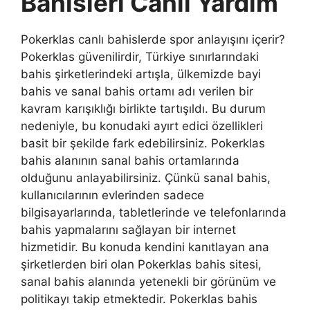
Bahisleri Canlı Yardım
Pokerklas canlı bahislerde spor anlayışını içerir?
Pokerklas güvenilirdir, Türkiye sınırlarındaki
bahis şirketlerindeki artışla, ülkemizde bayi
bahis ve sanal bahis ortamı adı verilen bir
kavram karışıklığı birlikte tartışıldı. Bu durum
nedeniyle, bu konudaki ayırt edici özellikleri
basit bir şekilde fark edebilirsiniz. Pokerklas
bahis alanının sanal bahis ortamlarında
olduğunu anlayabilirsiniz. Çünkü sanal bahis,
kullanıcılarının evlerinden sadece
bilgisayarlarında, tabletlerinde ve telefonlarında
bahis yapmalarını sağlayan bir internet
hizmetidir. Bu konuda kendini kanıtlayan ana
şirketlerden biri olan Pokerklas bahis sitesi,
sanal bahis alanında yetenekli bir görünüm ve
politikayı takip etmektedir. Pokerklas bahis