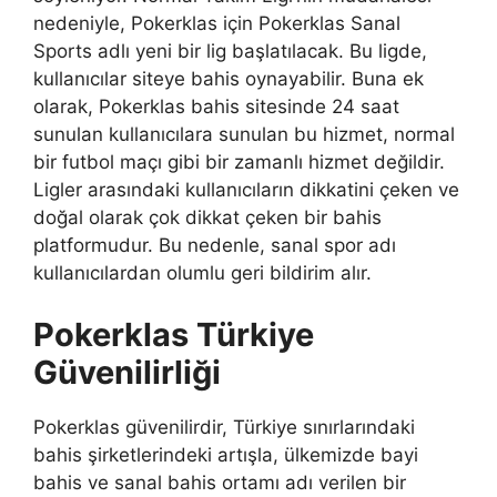
nedeniyle, Pokerklas için Pokerklas Sanal
Sports adlı yeni bir lig başlatılacak. Bu ligde,
kullanıcılar siteye bahis oynayabilir. Buna ek
olarak, Pokerklas bahis sitesinde 24 saat
sunulan kullanıcılara sunulan bu hizmet, normal
bir futbol maçı gibi bir zamanlı hizmet değildir.
Ligler arasındaki kullanıcıların dikkatini çeken ve
doğal olarak çok dikkat çeken bir bahis
platformudur. Bu nedenle, sanal spor adı
kullanıcılardan olumlu geri bildirim alır.
Pokerklas Türkiye
Güvenilirliği
Pokerklas güvenilirdir, Türkiye sınırlarındaki
bahis şirketlerindeki artışla, ülkemizde bayi
bahis ve sanal bahis ortamı adı verilen bir