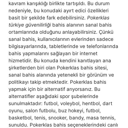
kavram karışıklığı birlikte tartışıldı. Bu durum
nedeniyle, bu konudaki ayırt edici özellikleri
basit bir şekilde fark edebilirsiniz.
Pokerklas
türkiye güvenilirliği
bahis alanının sanal bahis
ortamlarında olduğunu anlayabilirsiniz. Çünkü
sanal bahis, kullanıcılarının evlerinden sadece
bilgisayarlarında, tabletlerinde ve telefonlarında
bahis yapmalarını sağlayan bir internet
hizmetidir. Bu konuda kendini kanıtlayan ana
şirketlerden biri olan Pokerklas bahis sitesi,
sanal bahis alanında yetenekli bir görünüm ve
politikayı takip etmektedir. Pokerklas bahis
yapmak için bir alternatif arıyorsanız. Bu
alternatifler aşağıdaki spor şubelerinde
sunulmaktadır: futbol, voleybol, hentbol, dart
oyunu, salon futbolu, buz hokeyi, futbol,
basketbol, tenis, snooker, bandy, masa tennis,
sunuldu. Pokerklas bahis seçeneklerindeki canlı