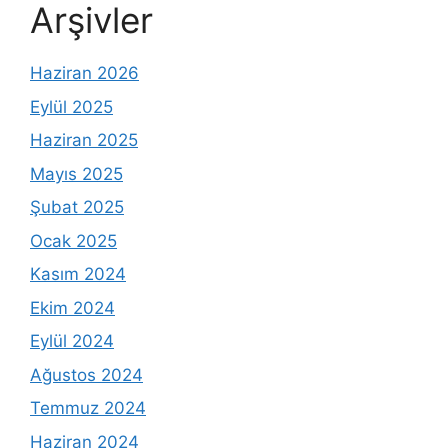
Arşivler
Haziran 2026
Eylül 2025
Haziran 2025
Mayıs 2025
Şubat 2025
Ocak 2025
Kasım 2024
Ekim 2024
Eylül 2024
Ağustos 2024
Temmuz 2024
Haziran 2024