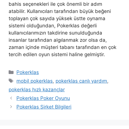
bahis seçenekleri ile çok önemli bir adım
atabilir. Kullanıcıları tarafından büyük beğeni
toplayan çok sayıda yüksek üstte oynama
sistemi olduğundan, Pokerklas değerli
kullanıcılarımızın takdirine sunulduğunda
insanlar tarafından algılanmak zor olsa da,
zaman içinde müşteri tabanı tarafından en çok
tercih edilen oyun sistemi haline gelmiştir.
Kategoriler
Pokerklas
Etiketler
mobil pokerklas
,
pokerklas canlı yardım
,
pokerklas hızlı kazançlar
Pokerklas Poker Oyunu
Pokerklas Şirket Bilgileri