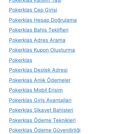
Pokerklas Cep Girişi
Pokerklas Hesap Doğrulama
Pokerklas Bahis Teklifleri
Pokerklas Adres Arama
Pokerklas Kupon Oluşturma
Pokerklas
Pokerklas Destek Adresi
Pokerklas Anlık Ödemeler
Pokerklas Mobil Erişim
Pokerklas Giriş Avantajları
Pokerklas Şikayet Bahisleri
Pokerklas Ödeme Teknikleri
Pokerklas Ödeme Güvenilirliği