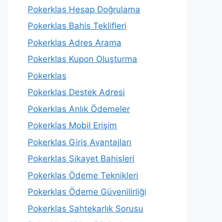
Pokerklas Hesap Doğrulama
Pokerklas Bahis Teklifleri
Pokerklas Adres Arama
Pokerklas Kupon Oluşturma
Pokerklas
Pokerklas Destek Adresi
Pokerklas Anlık Ödemeler
Pokerklas Mobil Erişim
Pokerklas Giriş Avantajları
Pokerklas Şikayet Bahisleri
Pokerklas Ödeme Teknikleri
Pokerklas Ödeme Güvenilirliği
Pokerklas Sahtekarlık Sorusu