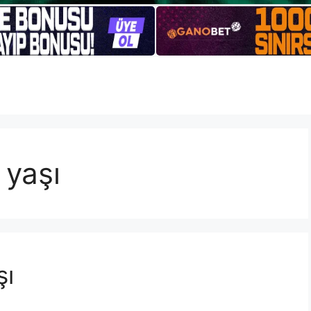
 yaşı
şı