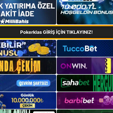
Pokerklas GİRİŞ İÇİN TIKLAYINIZ!