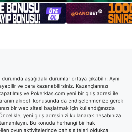
Bu durumda aşağıdaki durumlar ortaya çıkabilir: Aynı
ayabilir ve para kazanabilirsiniz. Kazançlarınızı
patılmış ve Pokerklas.com yeni bir giriş adresi ile
 paranın akıbeti konusunda da endişelenmenize gerek
ızı bir web sitesi başlatmak için kullandığınızda
ncelikle, yeni giriş adresinizi kullanarak hesabınıza
ı tamamlayın. Bu konuda herhangi bir hak
en oyun aktivitelerinde bahis siteleri oldukça