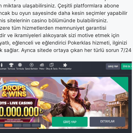
miktara ulaşabilirsiniz. Çeşitli platformlara abone
Ancak bu oyun sayesinde daha kesin seçimler yapabilir
ahis sitelerinin casino bölümünde bulabilirsiniz.
üzere tüm hizmetlerden memnuniyet garantisi
ir ve ikramiyeleri alıkoyarak sizi motive etmek için
tlı, eğlenceli ve eğlendirici Pokerklas hizmeti, ilginizi
 sağlar. Ayrıca sitede ortaya çıkan her türlü sorun 7/24