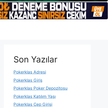
Son Yazılar
Pokerklas Adresi
Pokerklas Giriş
Pokerklas Poker Depozitosu
Pokerklas Katılım Yaşı
Pokerklas Cep Girişi