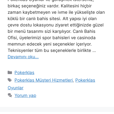
birkaç seçeneğiniz vardır. Kalitesini hiçbir
zaman kaybetmeyen ve ivme ile yükselişte olan
köklü bir canlı bahis sitesi. Alt yapısı iyi olan
çevre dostu lokasyonu ziyaret ettiğinizde güzel
bir menü tasarımı sizi karşılıyor. Canlı Bahis
Ofisi, üyelerimizi spor bahisleri ve casinoda
memnun edecek yeni seçenekler içeriyor.
Teknisyenler tüm bu seçeneklerle birlikte …
Devamını oku…
Kategoriler
Pokerklas
Etiketler
Pokerklas Müşteri Hizmetleri
,
Pokerklas
Oyunlar
Yorum yap