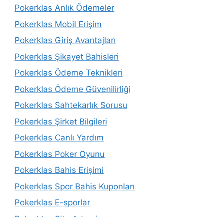
Pokerklas Anlık Ödemeler
Pokerklas Mobil Erişim
Pokerklas Giriş Avantajları
Pokerklas Şikayet Bahisleri
Pokerklas Ödeme Teknikleri
Pokerklas Ödeme Güvenilirliği
Pokerklas Sahtekarlık Sorusu
Pokerklas Şirket Bilgileri
Pokerklas Canlı Yardım
Pokerklas Poker Oyunu
Pokerklas Bahis Erişimi
Pokerklas Spor Bahis Kuponları
Pokerklas E-sporlar