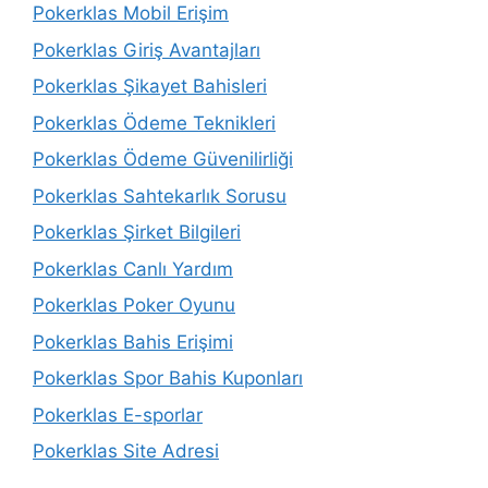
Pokerklas Mobil Erişim
Pokerklas Giriş Avantajları
Pokerklas Şikayet Bahisleri
Pokerklas Ödeme Teknikleri
Pokerklas Ödeme Güvenilirliği
Pokerklas Sahtekarlık Sorusu
Pokerklas Şirket Bilgileri
Pokerklas Canlı Yardım
Pokerklas Poker Oyunu
Pokerklas Bahis Erişimi
Pokerklas Spor Bahis Kuponları
Pokerklas E-sporlar
Pokerklas Site Adresi