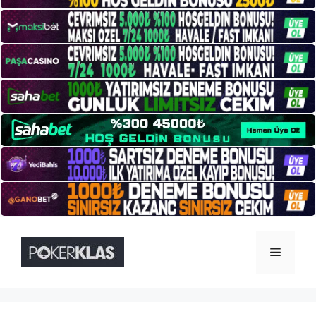
İçeriğe
atla
Menü