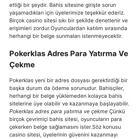
ettiği bir şeydir. Bahis sitesine girişte sorun
yaşamadıkları için üyelerimize teşekkür ederiz.
Birçok casino sitesi sıkı bir şekilde denetlenir ve
erişimleri zordur.Oyunculardan katılım sırasında
herhangi bir belge sunmaları istenmeyecektir.
Pokerklas Adres Para Yatırma Ve
Çekme
Pokerklas yeni bir adres dosyası gerektirdiği bir
başka durum da ödeme sorunudur. Bahisçiler,
herhangi bir belge yüklemeden kolayca bahis
sitelerine üye olabilir ve kazanmaya başlayabilir.
Pokerklas adres para yatırma ve çekme
Çünkü
birçok çevrimiçi bahis sitesi, oyuncuların para
çekerken belge sağlamasını ister.Söz konusu
casino sitesi, üyelerinin güvenini kazanmayı