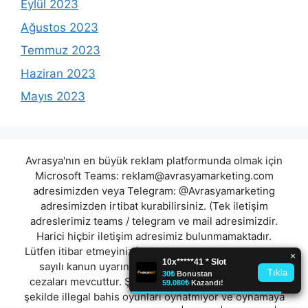
Eylül 2023
Ağustos 2023
Temmuz 2023
Haziran 2023
Mayıs 2023
Avrasya'nın en büyük reklam platformunda olmak için
Microsoft Teams:
reklam@avrasyamarketing.com
adresimizden veya Telegram: @Avrasyamarketing
adresimizden irtibat kurabilirsiniz. (Tek iletişim
adreslerimiz teams / telegram ve mail adresimizdir.
Harici hiçbir iletişim adresimiz bulunmamaktadır.
Lütfen itibar etmeyiniz.) Türkiye yasalarına göre 7258
sayılı kanun uyarınca yasa dışı bahis oynamanın
cezaları mevcuttur. Şu an bulunduğunuz site hiç bir
şekilde illegal bahis oyunları oynatmıyor ve oynamaya