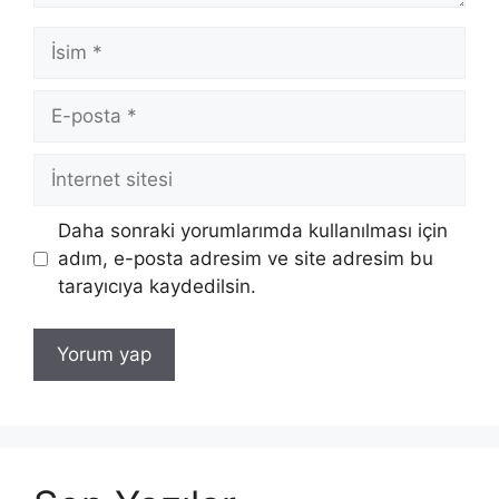
İsim
E-
posta
İnternet
sitesi
Daha sonraki yorumlarımda kullanılması için
adım, e-posta adresim ve site adresim bu
tarayıcıya kaydedilsin.