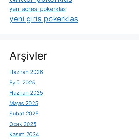
yeni adresi pokerklas
yeni giris pokerklas
Arşivler
Haziran 2026
Eylül 2025
Haziran 2025
Mayıs 2025
Şubat 2025
Ocak 2025
Kasım 2024