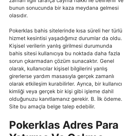
zaman ilgili tarafça cayma hakkı ile belirlenir ve
bunun sonucunda bir kaza meydana gelmesi
olasıdır.
Pokerklas bahis sitelerinde kısa süreli her türlü
hizmet kesintisi yaşadığımız durumlar da oldu.
Kişisel verilerin yanlış girilmesi durumunda
bahis sitesi kullanıcıya bu noktada daha fazla
sorun çıkarmadan çözüm sunacaktır. Genel
olarak, kullanıcılar kişisel bilgilerini yanlış
girerlerse yardım masasıyla gerçek zamanlı
olarak etkileşim kurabilirler. Ayrıca, bir kullanıcı
kimliği veya gerçek bir kişi gibi işleme dahil
olduğunuzu kanıtlamanız gerekir. B. İlk ödeme.
Site bu amaçla belge talep edebilir.
Pokerklas Adres Para