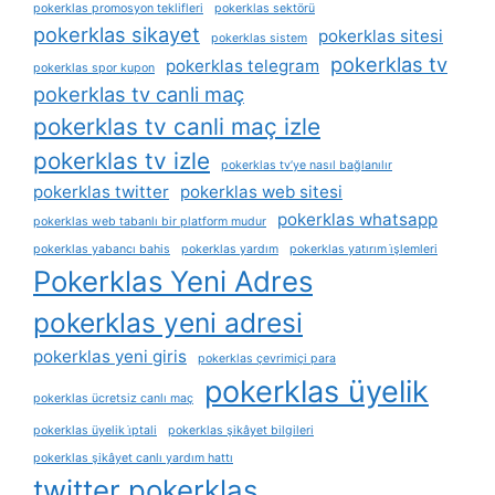
pokerklas promosyon teklifleri
pokerklas sektörü
pokerklas sikayet
pokerklas sitesi
pokerklas sistem
pokerklas tv
pokerklas telegram
pokerklas spor kupon
pokerklas tv canli maç
pokerklas tv canli maç izle
pokerklas tv izle
pokerklas tv’ye nasıl bağlanılır
pokerklas twitter
pokerklas web sitesi
pokerklas whatsapp
pokerklas web tabanlı bir platform mudur
pokerklas yabancı bahis
pokerklas yardım
pokerklas yatırım i̇şlemleri
Pokerklas Yeni Adres
pokerklas yeni adresi
pokerklas yeni giris
pokerklas çevrimiçi para
pokerklas üyelik
pokerklas ücretsiz canlı maç
pokerklas üyelik i̇ptali
pokerklas şikâyet bilgileri
pokerklas şikâyet canlı yardım hattı
twitter pokerklas