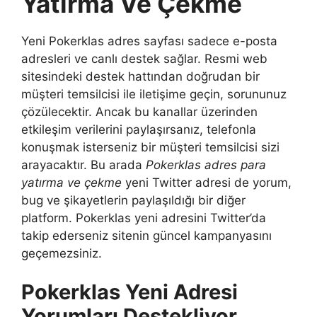
Yatırma Ve Çekme
Yeni Pokerklas adres sayfası sadece e-posta
adresleri ve canlı destek sağlar. Resmi web
sitesindeki destek hattından doğrudan bir
müşteri temsilcisi ile iletişime geçin, sorununuz
çözülecektir. Ancak bu kanallar üzerinden
etkileşim verilerini paylaşırsanız, telefonla
konuşmak isterseniz bir müşteri temsilcisi sizi
arayacaktır. Bu arada
Pokerklas adres para
yatırma ve çekme
yeni Twitter adresi de yorum,
bug ve şikayetlerin paylaşıldığı bir diğer
platform. Pokerklas yeni adresini Twitter’da
takip ederseniz sitenin güncel kampanyasını
geçemezsiniz.
Pokerklas Yeni Adresi
Yorumları Destekliyor