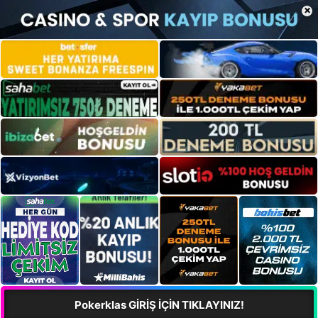
×
Pokerklas GİRİŞ İÇİN TIKLAYINIZ!