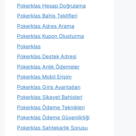
Pokerklas Hesap Doğrulama
Pokerklas Bahis Teklifleri
Pokerklas Adres Arama
Pokerklas Kupon Oluşturma
Pokerklas
Pokerklas Destek Adresi
Pokerklas Anlık Ödemeler
Pokerklas Mobil Erişim
Pokerklas Giriş Avantajları
Pokerklas Şikayet Bahisleri
Pokerklas Ödeme Teknikleri
Pokerklas Ödeme Güvenilirliği
Pokerklas Sahtekarlık Sorusu