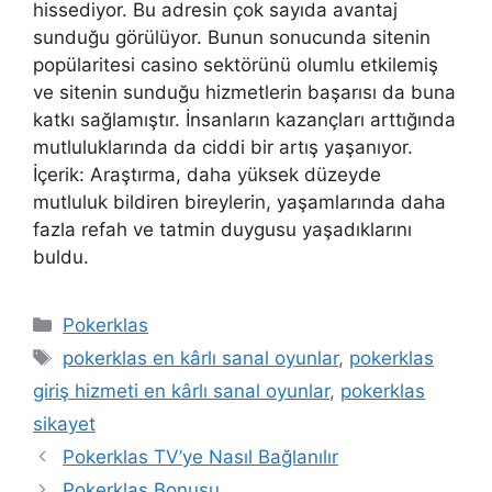
hissediyor. Bu adresin çok sayıda avantaj
sunduğu görülüyor. Bunun sonucunda sitenin
popülaritesi casino sektörünü olumlu etkilemiş
ve sitenin sunduğu hizmetlerin başarısı da buna
katkı sağlamıştır. İnsanların kazançları arttığında
mutluluklarında da ciddi bir artış yaşanıyor.
İçerik: Araştırma, daha yüksek düzeyde
mutluluk bildiren bireylerin, yaşamlarında daha
fazla refah ve tatmin duygusu yaşadıklarını
buldu.
Kategoriler
Pokerklas
Etiketler
pokerklas en kârlı sanal oyunlar
,
pokerklas
giriş hizmeti en kârlı sanal oyunlar
,
pokerklas
sikayet
Pokerklas TV’ye Nasıl Bağlanılır
Pokerklas Bonusu