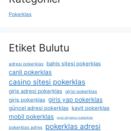
Pokerklas
Etiket Bulutu
bahis sitesi pokerklas
adresi pokerklas
canli pokerklas
casino sitesi pokerklas
giris adresi pokerklas
girisi pokerklas
giris yap pokerklas
giris pokerklas
güncel adresi pokerklas
kayit pokerklas
mobil pokerklas
oyun altyapısı pokerklas
pokerklas adresi
pokerklas adres