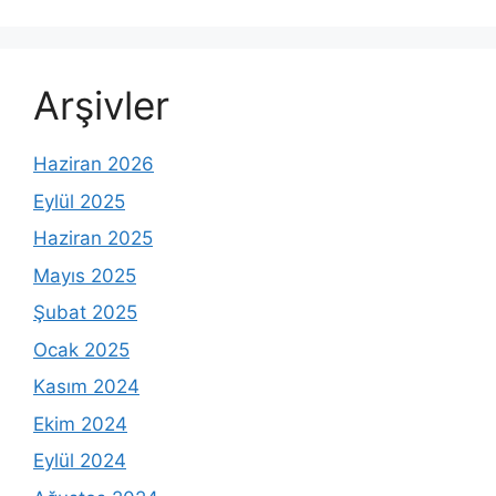
Arşivler
Haziran 2026
Eylül 2025
Haziran 2025
Mayıs 2025
Şubat 2025
Ocak 2025
Kasım 2024
Ekim 2024
Eylül 2024