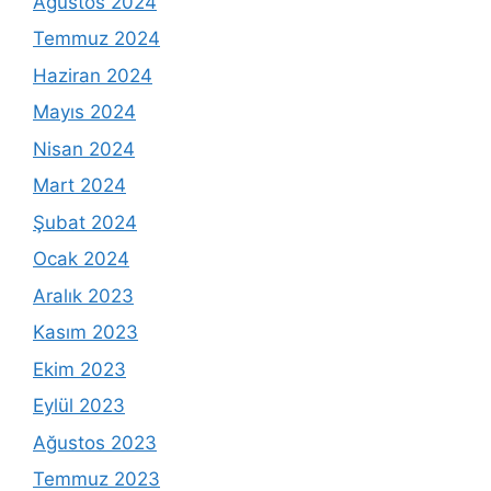
Ağustos 2024
Temmuz 2024
Haziran 2024
Mayıs 2024
Nisan 2024
Mart 2024
Şubat 2024
Ocak 2024
Aralık 2023
Kasım 2023
Ekim 2023
Eylül 2023
Ağustos 2023
Temmuz 2023