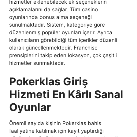
hizmetler eklenebilecek ek seçeneklerin
açıklamalarını da sağlar. Tüm casino
oyunlarında bonus alma seçeneği
sunulmaktadır. Sistem, kategoriye göre
düzenlenmiş popüler oyunları içerir. Ayrıca
kullanıcıların görebildiği tüm içerikler düzenli
olarak güncellenmektedir. Franchise
prensiplerini takip eden lokasyon, çok çeşitli
hizmetler sunmaktadır.
Pokerklas Giriş
Hizmeti En Kârlı Sanal
Oyunlar
Önemli sayıda kişinin Pokerklas bahis
faaliyetine katılmak için kayıt yaptırdığı