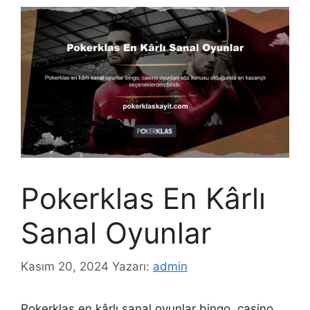
Pokerklas En Kârlı
Sanal Oyunlar
Kasım 20, 2024
Yazarı:
admin
Pokerklas en kârlı sanal oyunlar bingo, casino