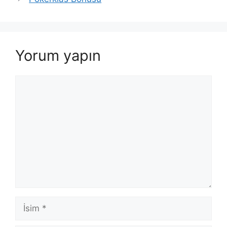
Yorum yapın
Yorum
İsim