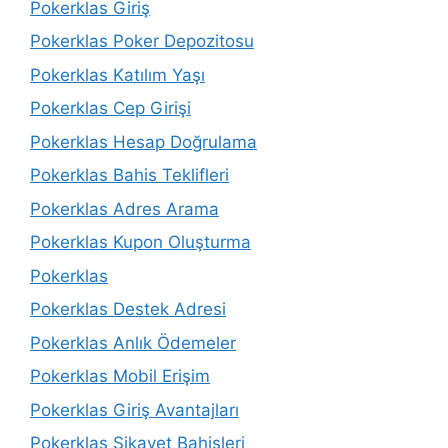
Pokerklas Giriş
Pokerklas Poker Depozitosu
Pokerklas Katılım Yaşı
Pokerklas Cep Girişi
Pokerklas Hesap Doğrulama
Pokerklas Bahis Teklifleri
Pokerklas Adres Arama
Pokerklas Kupon Oluşturma
Pokerklas
Pokerklas Destek Adresi
Pokerklas Anlık Ödemeler
Pokerklas Mobil Erişim
Pokerklas Giriş Avantajları
Pokerklas Şikayet Bahisleri