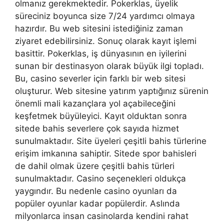
olmanız gerekmektedir. Pokerklas, üyelik
süreciniz boyunca size 7/24 yardımcı olmaya
hazırdır. Bu web sitesini istediğiniz zaman
ziyaret edebilirsiniz. Sonuç olarak kayıt işlemi
basittir. Pokerklas, iş dünyasının en iyilerini
sunan bir destinasyon olarak büyük ilgi topladı.
Bu, casino severler için farklı bir web sitesi
oluşturur. Web sitesine yatırım yaptığınız sürenin
önemli mali kazançlara yol açabileceğini
keşfetmek büyüleyici. Kayıt olduktan sonra
sitede bahis severlere çok sayıda hizmet
sunulmaktadır. Site üyeleri çeşitli bahis türlerine
erişim imkanına sahiptir. Sitede spor bahisleri
de dahil olmak üzere çeşitli bahis türleri
sunulmaktadır. Casino seçenekleri oldukça
yaygındır. Bu nedenle casino oyunları da
popüler oyunlar kadar popülerdir. Aslında
milyonlarca insan casinolarda kendini rahat