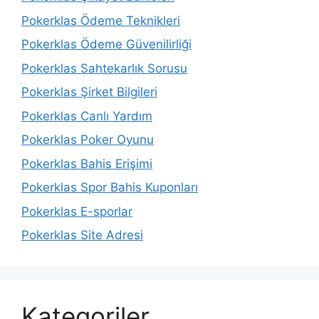
Pokerklas Ödeme Teknikleri
Pokerklas Ödeme Güvenilirliği
Pokerklas Sahtekarlık Sorusu
Pokerklas Şirket Bilgileri
Pokerklas Canlı Yardım
Pokerklas Poker Oyunu
Pokerklas Bahis Erişimi
Pokerklas Spor Bahis Kuponları
Pokerklas E-sporlar
Pokerklas Site Adresi
Kategoriler