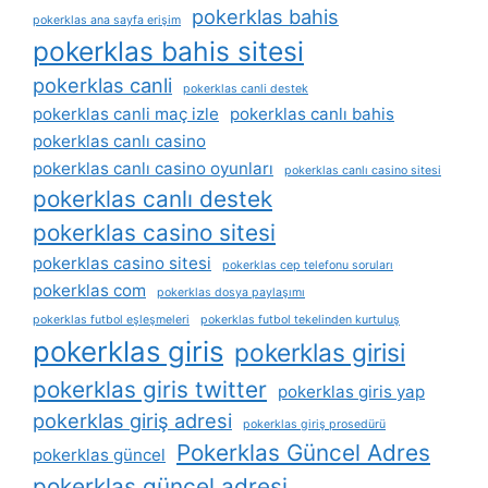
pokerklas bahis
pokerklas ana sayfa erişim
pokerklas bahis sitesi
pokerklas canli
pokerklas canli destek
pokerklas canli maç izle
pokerklas canlı bahis
pokerklas canlı casino
pokerklas canlı casino oyunları
pokerklas canlı casino sitesi
pokerklas canlı destek
pokerklas casino sitesi
pokerklas casino sitesi
pokerklas cep telefonu soruları
pokerklas com
pokerklas dosya paylaşımı
pokerklas futbol eşleşmeleri
pokerklas futbol tekelinden kurtuluş
pokerklas giris
pokerklas girisi
pokerklas giris twitter
pokerklas giris yap
pokerklas giriş adresi
pokerklas giriş prosedürü
Pokerklas Güncel Adres
pokerklas güncel
pokerklas güncel adresi