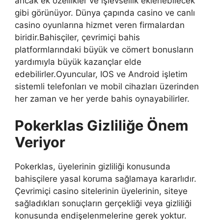
ancak ek özellikler ve işlevsellik eklenebilecek
gibi görünüyor. Dünya çapında casino ve canlı
casino oyunlarına hizmet veren firmalardan
biridir.Bahisçiler, çevrimiçi bahis
platformlarındaki büyük ve cömert bonusların
yardımıyla büyük kazançlar elde
edebilirler.Oyuncular, IOS ve Android işletim
sistemli telefonları ve mobil cihazları üzerinden
her zaman ve her yerde bahis oynayabilirler.
Pokerklas Gizliliğe Önem
Veriyor
Pokerklas, üyelerinin gizliliği konusunda
bahisçilere yasal koruma sağlamaya kararlıdır.
Çevrimiçi casino sitelerinin üyelerinin, siteye
sağladıkları sonuçların gerçekliği veya gizliliği
konusunda endişelenmelerine gerek yoktur.