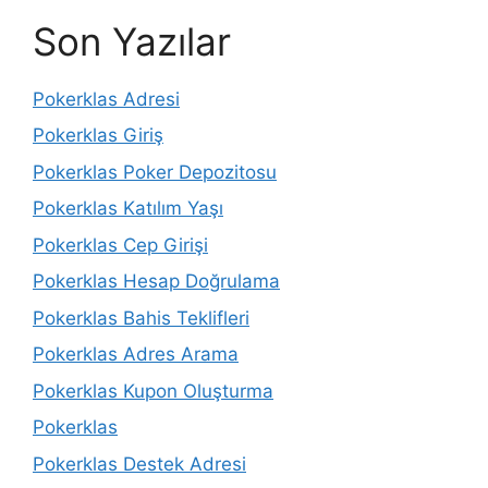
Son Yazılar
Pokerklas Adresi
Pokerklas Giriş
Pokerklas Poker Depozitosu
Pokerklas Katılım Yaşı
Pokerklas Cep Girişi
Pokerklas Hesap Doğrulama
Pokerklas Bahis Teklifleri
Pokerklas Adres Arama
Pokerklas Kupon Oluşturma
Pokerklas
Pokerklas Destek Adresi