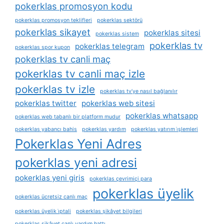
pokerklas promosyon kodu
pokerklas promosyon teklifleri
pokerklas sektörü
pokerklas sikayet
pokerklas sitesi
pokerklas sistem
pokerklas tv
pokerklas telegram
pokerklas spor kupon
pokerklas tv canli maç
pokerklas tv canli maç izle
pokerklas tv izle
pokerklas tv’ye nasıl bağlanılır
pokerklas twitter
pokerklas web sitesi
pokerklas whatsapp
pokerklas web tabanlı bir platform mudur
pokerklas yabancı bahis
pokerklas yardım
pokerklas yatırım i̇şlemleri
Pokerklas Yeni Adres
pokerklas yeni adresi
pokerklas yeni giris
pokerklas çevrimiçi para
pokerklas üyelik
pokerklas ücretsiz canlı maç
pokerklas üyelik i̇ptali
pokerklas şikâyet bilgileri
pokerklas şikâyet canlı yardım hattı