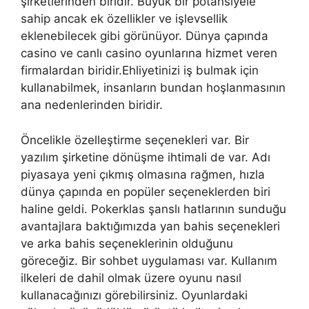
şirketlerinden biridir. Büyük bir potansiyele
sahip ancak ek özellikler ve işlevsellik
eklenebilecek gibi görünüyor. Dünya çapında
casino ve canlı casino oyunlarına hizmet veren
firmalardan biridir.Ehliyetinizi iş bulmak için
kullanabilmek, insanların bundan hoşlanmasının
ana nedenlerinden biridir.
Öncelikle özelleştirme seçenekleri var. Bir
yazılım şirketine dönüşme ihtimali de var. Adı
piyasaya yeni çıkmış olmasına rağmen, hızla
dünya çapında en popüler seçeneklerden biri
haline geldi. Pokerklas şanslı hatlarının sunduğu
avantajlara baktığımızda yan bahis seçenekleri
ve arka bahis seçeneklerinin olduğunu
göreceğiz. Bir sohbet uygulaması var. Kullanım
ilkeleri de dahil olmak üzere oyunu nasıl
kullanacağınızı görebilirsiniz. Oyunlardaki