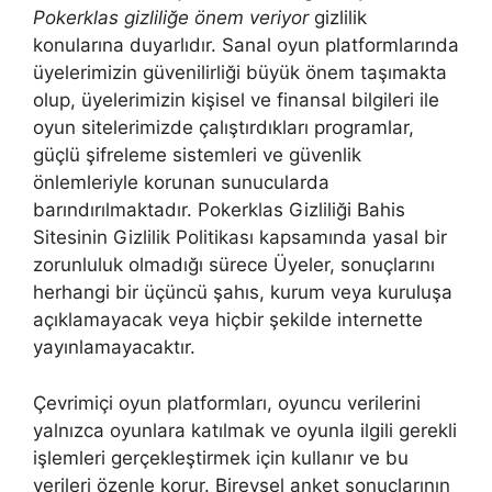
Pokerklas gizliliğe önem veriyor
gizlilik
konularına duyarlıdır. Sanal oyun platformlarında
üyelerimizin güvenilirliği büyük önem taşımakta
olup, üyelerimizin kişisel ve finansal bilgileri ile
oyun sitelerimizde çalıştırdıkları programlar,
güçlü şifreleme sistemleri ve güvenlik
önlemleriyle korunan sunucularda
barındırılmaktadır. Pokerklas Gizliliği Bahis
Sitesinin Gizlilik Politikası kapsamında yasal bir
zorunluluk olmadığı sürece Üyeler, sonuçlarını
herhangi bir üçüncü şahıs, kurum veya kuruluşa
açıklamayacak veya hiçbir şekilde internette
yayınlamayacaktır.
Çevrimiçi oyun platformları, oyuncu verilerini
yalnızca oyunlara katılmak ve oyunla ilgili gerekli
işlemleri gerçekleştirmek için kullanır ve bu
verileri özenle korur. Bireysel anket sonuçlarının