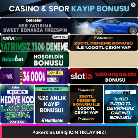
×
Pokerklas GİRİŞ İÇİN TIKLAYINIZ!