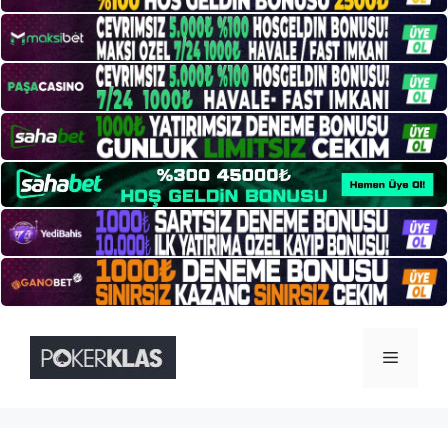
İçeriğe
atla
Menü