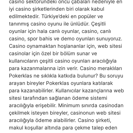
casino sektöründeki öncü çabaları nedeniyle en
iyi casino şirketlerinden biri olarak kabul
edilmektedir. Türkiye’deki en popüler ve
tanınmış casino oyunu ile ünlüdür. Çeşitli
oyunlar için hala canlı oyunlar, casino, canlı
casino, spor bahis ve demo oyunları sunuyoruz.
Casino oynamaktan hoşlananlar için, web sitesi
casinolar için özel bir bölüm sunar ve
kullanıcıların çeşitli casino oyunları aracılığıyla
para kazanmalarına izin verir. Casino meraklıları
Pokerklas ne sıklıkla katkıda bulunur? Bu soruyu
arayan bireyler Pokerklas oyunlara katılarak
para kazanabilirler. Kullanıcılar kazançlarına web
sitesi tarafından sağlanan ödeme sistemi
aracılığıyla erişebilir. Minimum sınırda casinodan
çekilmek isteyen bireyler, casinonun web sitesi
aracılığıyla ödeme alabilirler. Casino şirketi,
makul koşullar altında para çekme talep eden