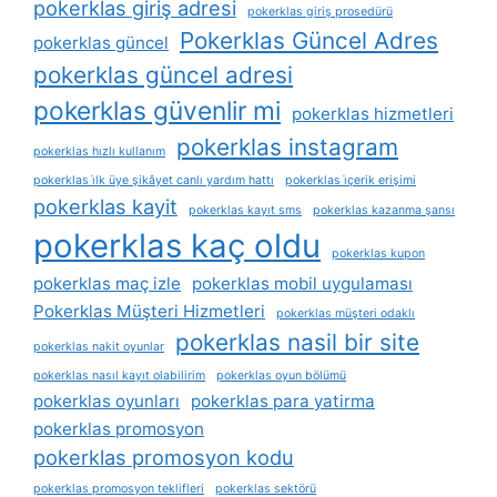
pokerklas giriş adresi
pokerklas giriş prosedürü
Pokerklas Güncel Adres
pokerklas güncel
pokerklas güncel adresi
pokerklas güvenlir mi
pokerklas hizmetleri
pokerklas instagram
pokerklas hızlı kullanım
pokerklas i̇lk üye şikâyet canlı yardım hattı
pokerklas i̇çerik erişimi
pokerklas kayit
pokerklas kayıt sms
pokerklas kazanma şansı
pokerklas kaç oldu
pokerklas kupon
pokerklas maç izle
pokerklas mobil uygulaması
Pokerklas Müşteri Hizmetleri
pokerklas müşteri odaklı
pokerklas nasil bir site
pokerklas nakit oyunlar
pokerklas nasıl kayıt olabilirim
pokerklas oyun bölümü
pokerklas oyunları
pokerklas para yatirma
pokerklas promosyon
pokerklas promosyon kodu
pokerklas promosyon teklifleri
pokerklas sektörü