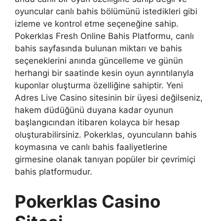
oyuncular canlı bahis bölümünü istedikleri gibi
izleme ve kontrol etme seçeneğine sahip.
Pokerklas Fresh Online Bahis Platformu, canlı
bahis sayfasında bulunan miktarı ve bahis
seçeneklerini anında güncelleme ve günün
herhangi bir saatinde kesin oyun ayrıntılarıyla
kuponlar oluşturma özelliğine sahiptir. Yeni
Adres Live Casino sitesinin bir üyesi değilseniz,
hakem düdüğünü duyana kadar oyunun
başlangıcından itibaren kolayca bir hesap
oluşturabilirsiniz. Pokerklas, oyuncuların bahis
koymasına ve canlı bahis faaliyetlerine
girmesine olanak tanıyan popüler bir çevrimiçi
bahis platformudur.
Pokerklas Casino