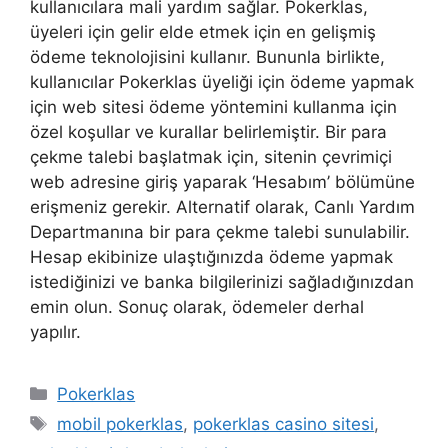
kullanıcılara mali yardım sağlar. Pokerklas,
üyeleri için gelir elde etmek için en gelişmiş
ödeme teknolojisini kullanır. Bununla birlikte,
kullanıcılar Pokerklas üyeliği için ödeme yapmak
için web sitesi ödeme yöntemini kullanma için
özel koşullar ve kurallar belirlemiştir. Bir para
çekme talebi başlatmak için, sitenin çevrimiçi
web adresine giriş yaparak ‘Hesabım’ bölümüne
erişmeniz gerekir. Alternatif olarak, Canlı Yardım
Departmanına bir para çekme talebi sunulabilir.
Hesap ekibinize ulaştığınızda ödeme yapmak
istediğinizi ve banka bilgilerinizi sağladığınızdan
emin olun. Sonuç olarak, ödemeler derhal
yapılır.
Kategoriler
Pokerklas
Etiketler
mobil pokerklas
,
pokerklas casino sitesi
,