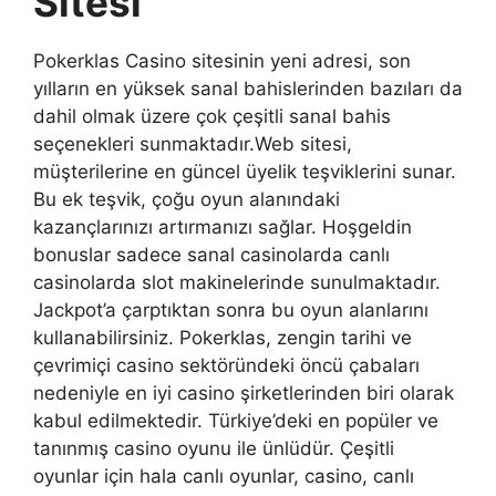
Sitesi
Pokerklas Casino sitesinin yeni adresi, son
yılların en yüksek sanal bahislerinden bazıları da
dahil olmak üzere çok çeşitli sanal bahis
seçenekleri sunmaktadır.Web sitesi,
müşterilerine en güncel üyelik teşviklerini sunar.
Bu ek teşvik, çoğu oyun alanındaki
kazançlarınızı artırmanızı sağlar. Hoşgeldin
bonuslar sadece sanal casinolarda canlı
casinolarda slot makinelerinde sunulmaktadır.
Jackpot’a çarptıktan sonra bu oyun alanlarını
kullanabilirsiniz. Pokerklas, zengin tarihi ve
çevrimiçi casino sektöründeki öncü çabaları
nedeniyle en iyi casino şirketlerinden biri olarak
kabul edilmektedir. Türkiye’deki en popüler ve
tanınmış casino oyunu ile ünlüdür. Çeşitli
oyunlar için hala canlı oyunlar, casino, canlı