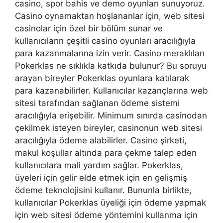
casino, spor bahis ve demo oyunları sunuyoruz.
Casino oynamaktan hoşlananlar için, web sitesi
casinolar için özel bir bölüm sunar ve
kullanıcıların çeşitli casino oyunları aracılığıyla
para kazanmalarına izin verir. Casino meraklıları
Pokerklas ne sıklıkla katkıda bulunur? Bu soruyu
arayan bireyler Pokerklas oyunlara katılarak
para kazanabilirler. Kullanıcılar kazançlarına web
sitesi tarafından sağlanan ödeme sistemi
aracılığıyla erişebilir. Minimum sınırda casinodan
çekilmek isteyen bireyler, casinonun web sitesi
aracılığıyla ödeme alabilirler. Casino şirketi,
makul koşullar altında para çekme talep eden
kullanıcılara mali yardım sağlar. Pokerklas,
üyeleri için gelir elde etmek için en gelişmiş
ödeme teknolojisini kullanır. Bununla birlikte,
kullanıcılar Pokerklas üyeliği için ödeme yapmak
için web sitesi ödeme yöntemini kullanma için