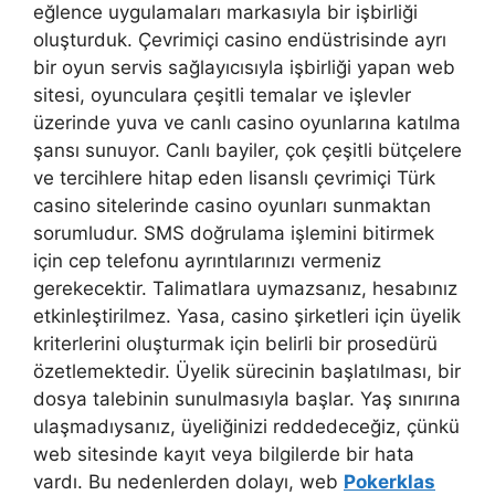
eğlence uygulamaları markasıyla bir işbirliği
oluşturduk. Çevrimiçi casino endüstrisinde ayrı
bir oyun servis sağlayıcısıyla işbirliği yapan web
sitesi, oyunculara çeşitli temalar ve işlevler
üzerinde yuva ve canlı casino oyunlarına katılma
şansı sunuyor. Canlı bayiler, çok çeşitli bütçelere
ve tercihlere hitap eden lisanslı çevrimiçi Türk
casino sitelerinde casino oyunları sunmaktan
sorumludur. SMS doğrulama işlemini bitirmek
için cep telefonu ayrıntılarınızı vermeniz
gerekecektir. Talimatlara uymazsanız, hesabınız
etkinleştirilmez. Yasa, casino şirketleri için üyelik
kriterlerini oluşturmak için belirli bir prosedürü
özetlemektedir. Üyelik sürecinin başlatılması, bir
dosya talebinin sunulmasıyla başlar. Yaş sınırına
ulaşmadıysanız, üyeliğinizi reddedeceğiz, çünkü
web sitesinde kayıt veya bilgilerde bir hata
vardı. Bu nedenlerden dolayı, web
Pokerklas