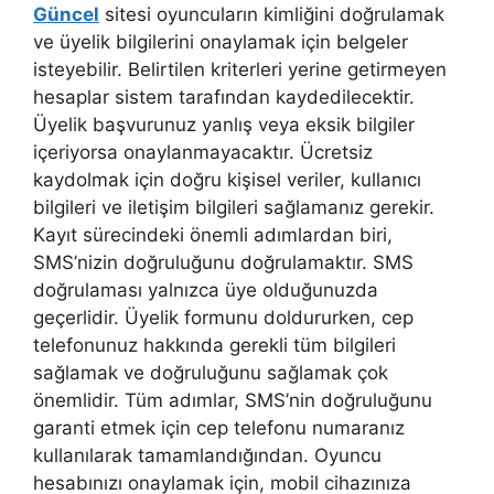
Güncel
sitesi oyuncuların kimliğini doğrulamak
ve üyelik bilgilerini onaylamak için belgeler
isteyebilir. Belirtilen kriterleri yerine getirmeyen
hesaplar sistem tarafından kaydedilecektir.
Üyelik başvurunuz yanlış veya eksik bilgiler
içeriyorsa onaylanmayacaktır. Ücretsiz
kaydolmak için doğru kişisel veriler, kullanıcı
bilgileri ve iletişim bilgileri sağlamanız gerekir.
Kayıt sürecindeki önemli adımlardan biri,
SMS’nizin doğruluğunu doğrulamaktır. SMS
doğrulaması yalnızca üye olduğunuzda
geçerlidir. Üyelik formunu doldururken, cep
telefonunuz hakkında gerekli tüm bilgileri
sağlamak ve doğruluğunu sağlamak çok
önemlidir. Tüm adımlar, SMS’nin doğruluğunu
garanti etmek için cep telefonu numaranız
kullanılarak tamamlandığından. Oyuncu
hesabınızı onaylamak için, mobil cihazınıza