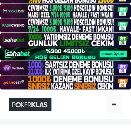
İçeriğe
atla
Menü