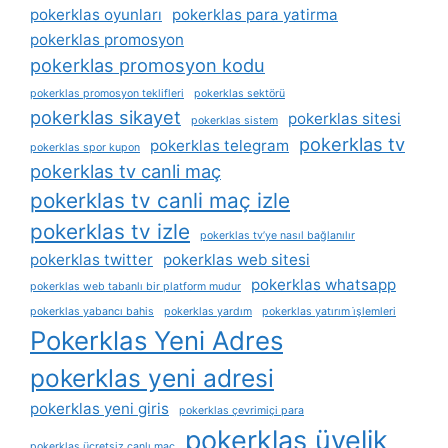
pokerklas oyunları
pokerklas para yatirma
pokerklas promosyon
pokerklas promosyon kodu
pokerklas promosyon teklifleri
pokerklas sektörü
pokerklas sikayet
pokerklas sitesi
pokerklas sistem
pokerklas tv
pokerklas telegram
pokerklas spor kupon
pokerklas tv canli maç
pokerklas tv canli maç izle
pokerklas tv izle
pokerklas tv’ye nasıl bağlanılır
pokerklas twitter
pokerklas web sitesi
pokerklas whatsapp
pokerklas web tabanlı bir platform mudur
pokerklas yabancı bahis
pokerklas yardım
pokerklas yatırım i̇şlemleri
Pokerklas Yeni Adres
pokerklas yeni adresi
pokerklas yeni giris
pokerklas çevrimiçi para
pokerklas üyelik
pokerklas ücretsiz canlı maç