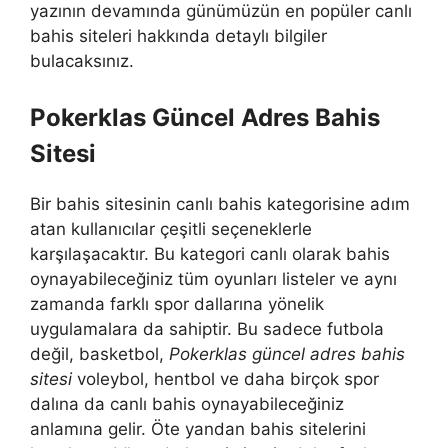
yazının devamında günümüzün en popüler canlı
bahis siteleri hakkında detaylı bilgiler
bulacaksınız.
Pokerklas Güncel Adres Bahis
Sitesi
Bir bahis sitesinin canlı bahis kategorisine adım
atan kullanıcılar çeşitli seçeneklerle
karşılaşacaktır. Bu kategori canlı olarak bahis
oynayabileceğiniz tüm oyunları listeler ve aynı
zamanda farklı spor dallarına yönelik
uygulamalara da sahiptir. Bu sadece futbola
değil, basketbol,
Pokerklas güncel adres bahis
sitesi
​​voleybol, hentbol ve daha birçok spor
dalına da canlı bahis oynayabileceğiniz
anlamına gelir. Öte yandan bahis sitelerini