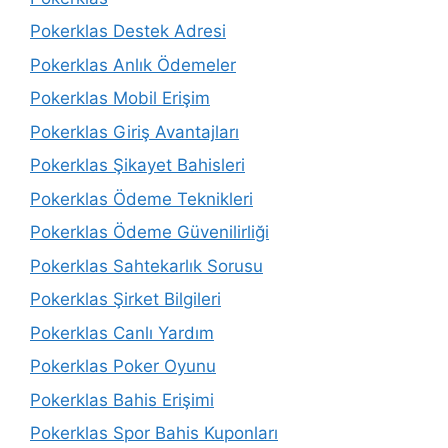
Pokerklas Destek Adresi
Pokerklas Anlık Ödemeler
Pokerklas Mobil Erişim
Pokerklas Giriş Avantajları
Pokerklas Şikayet Bahisleri
Pokerklas Ödeme Teknikleri
Pokerklas Ödeme Güvenilirliği
Pokerklas Sahtekarlık Sorusu
Pokerklas Şirket Bilgileri
Pokerklas Canlı Yardım
Pokerklas Poker Oyunu
Pokerklas Bahis Erişimi
Pokerklas Spor Bahis Kuponları