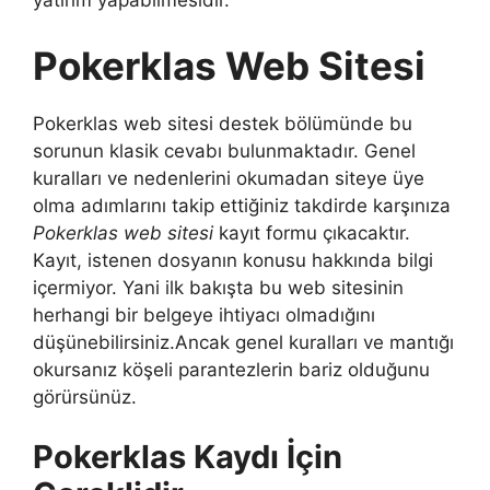
yatırım yapabilmesidir.
Pokerklas Web Sitesi
Pokerklas web sitesi destek bölümünde bu
sorunun klasik cevabı bulunmaktadır. Genel
kuralları ve nedenlerini okumadan siteye üye
olma adımlarını takip ettiğiniz takdirde karşınıza
Pokerklas web sitesi
kayıt formu çıkacaktır.
Kayıt, istenen dosyanın konusu hakkında bilgi
içermiyor. Yani ilk bakışta bu web sitesinin
herhangi bir belgeye ihtiyacı olmadığını
düşünebilirsiniz.Ancak genel kuralları ve mantığı
okursanız köşeli parantezlerin bariz olduğunu
görürsünüz.
Pokerklas Kaydı İçin