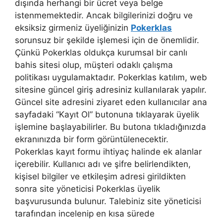
dışında herhangi bir ücret veya belge
istenmemektedir. Ancak bilgilerinizi doğru ve
eksiksiz girmeniz üyeliğinizin
Pokerklas
sorunsuz bir şekilde işlemesi için de önemlidir.
Çünkü Pokerklas oldukça kurumsal bir canlı
bahis sitesi olup, müşteri odaklı çalışma
politikası uygulamaktadır. Pokerklas katılım, web
sitesine güncel giriş adresiniz kullanılarak yapılır.
Güncel site adresini ziyaret eden kullanıcılar ana
sayfadaki “Kayıt Ol” butonuna tıklayarak üyelik
işlemine başlayabilirler. Bu butona tıkladığınızda
ekranınızda bir form görüntülenecektir.
Pokerklas kayıt formu ihtiyaç halinde ek alanlar
içerebilir. Kullanıcı adı ve şifre belirlendikten,
kişisel bilgiler ve etkileşim adresi girildikten
sonra site yöneticisi Pokerklas üyelik
başvurusunda bulunur. Talebiniz site yöneticisi
tarafından incelenip en kısa sürede