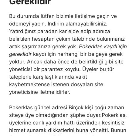
Gereklidir
Bu durumda lütfen bizimle iletişime geçin ve
ödemeyi yapın. İndirim alamayabilirsiniz.
Yatırdığınız paradan kar elde edip adınıza
belirtilen hesaptan çekim talebinde bulunmanız
artık şaşırmanıza gerek yok.
Pokerklas kaydı i̇çin
gereklidir
kaydı için herhangi bir belgeye gerek
yoktur. Ancak daha önce de belirtildiği gibi site
yöneticisi bir parantez koydu. Üyeler bu tür
taleplerle karşılaştıklarında vakit
kaybetmektense istenen dosyaları site
yöneticisine iletmelidirler.
Pokerklas güncel adresi Birçok kişi çoğu zaman
siteye üye olmadığından şüphe duyar.Pokerklas,
üyelerine canlı yardım hattı üzerinden kesintisiz
hizmet sunarak dikkatlerini buna yöneltti. Bunun