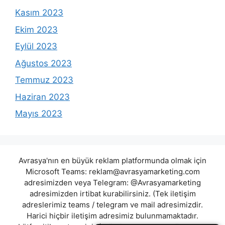
Kasım 2023
Ekim 2023
Eylül 2023
Ağustos 2023
Temmuz 2023
Haziran 2023
Mayıs 2023
Avrasya'nın en büyük reklam platformunda olmak için
Microsoft Teams:
reklam@avrasyamarketing.com
adresimizden veya Telegram: @Avrasyamarketing
adresimizden irtibat kurabilirsiniz. (Tek iletişim
adreslerimiz teams / telegram ve mail adresimizdir.
Harici hiçbir iletişim adresimiz bulunmamaktadır.