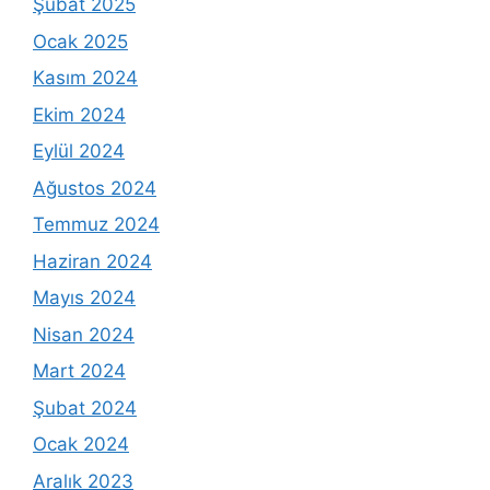
Şubat 2025
Ocak 2025
Kasım 2024
Ekim 2024
Eylül 2024
Ağustos 2024
Temmuz 2024
Haziran 2024
Mayıs 2024
Nisan 2024
Mart 2024
Şubat 2024
Ocak 2024
Aralık 2023