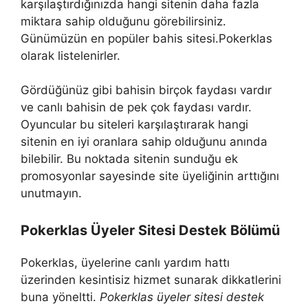
karşılaştırdığınızda hangi sitenin daha fazla
miktara sahip olduğunu görebilirsiniz.
Günümüzün en popüler bahis sitesi.Pokerklas
olarak listelenirler.
Gördüğünüz gibi bahisin birçok faydası vardır
ve canlı bahisin de pek çok faydası vardır.
Oyuncular bu siteleri karşılaştırarak hangi
sitenin en iyi oranlara sahip olduğunu anında
bilebilir. Bu noktada sitenin sunduğu ek
promosyonlar sayesinde site üyeliğinin arttığını
unutmayın.
Pokerklas Üyeler Sitesi Destek Bölümü
Pokerklas, üyelerine canlı yardım hattı
üzerinden kesintisiz hizmet sunarak dikkatlerini
buna yöneltti.
Pokerklas üyeler sitesi destek