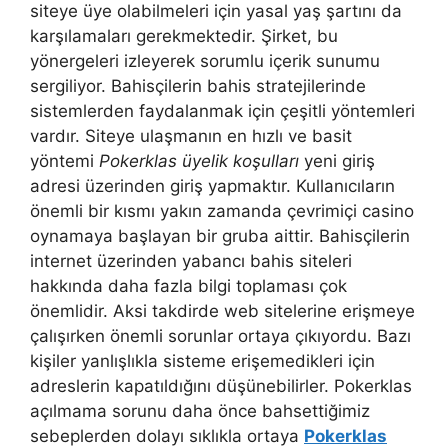
siteye üye olabilmeleri için yasal yaş şartını da
karşılamaları gerekmektedir. Şirket, bu
yönergeleri izleyerek sorumlu içerik sunumu
sergiliyor. Bahisçilerin bahis stratejilerinde
sistemlerden faydalanmak için çeşitli yöntemleri
vardır. Siteye ulaşmanın en hızlı ve basit
yöntemi
Pokerklas üyelik koşulları
yeni giriş
adresi üzerinden giriş yapmaktır. Kullanıcıların
önemli bir kısmı yakın zamanda çevrimiçi casino
oynamaya başlayan bir gruba aittir. Bahisçilerin
internet üzerinden yabancı bahis siteleri
hakkında daha fazla bilgi toplaması çok
önemlidir. Aksi takdirde web sitelerine erişmeye
çalışırken önemli sorunlar ortaya çıkıyordu. Bazı
kişiler yanlışlıkla sisteme erişemedikleri için
adreslerin kapatıldığını düşünebilirler. Pokerklas
açılmama sorunu daha önce bahsettiğimiz
sebeplerden dolayı sıklıkla ortaya
Pokerklas