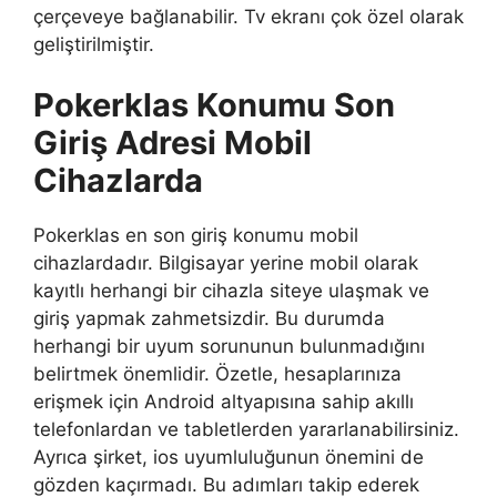
çerçeveye bağlanabilir. Tv ekranı çok özel olarak
geliştirilmiştir.
Pokerklas Konumu Son
Giriş Adresi Mobil
Cihazlarda
Pokerklas en son giriş konumu mobil
cihazlardadır. Bilgisayar yerine mobil olarak
kayıtlı herhangi bir cihazla siteye ulaşmak ve
giriş yapmak zahmetsizdir. Bu durumda
herhangi bir uyum sorununun bulunmadığını
belirtmek önemlidir. Özetle, hesaplarınıza
erişmek için Android altyapısına sahip akıllı
telefonlardan ve tabletlerden yararlanabilirsiniz.
Ayrıca şirket, ios uyumluluğunun önemini de
gözden kaçırmadı. Bu adımları takip ederek