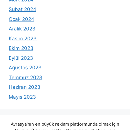
Şubat 2024
Ocak 2024
Aralık 2023
Kasım 2023
Ekim 2023
Eylül 2023
Ağustos 2023
Temmuz 2023
Haziran 2023
Mayıs 2023
Avrasya'nın en büyük reklam platformunda olmak için