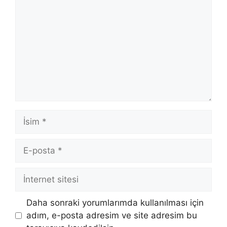
İsim
E-
posta
İnternet
sitesi
Daha sonraki yorumlarımda kullanılması için
adım, e-posta adresim ve site adresim bu