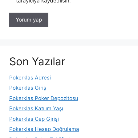
tarayıcıya kaydedilsin.
Son Yazılar
Pokerklas Adresi
Pokerklas Giriş
Pokerklas Poker Depozitosu
Pokerklas Katılım Yaşı
Pokerklas Cep Girişi
Pokerklas Hesap Doğrulama