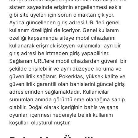
sistem sayesinde erişimin engellenmesi eskisi
gibi site üyeleri için sorun olmaktan çıkıyor.
Ayrıca güncellenen giriş adresi URL’leri genel
kullanım özelliğini de içeriyor. Genel kullanım
özelliği kapsamında siteye mobil cihazlarını
kullanarak erişmek isteyen kullanıcılar ayrı bir
giriş adresi belirtmeden giriş yapabilirler.
Sağlanan URL’lere mobil cihazlardan güvenli bir
şekilde erişilebilir ve aynı düzeyde koruma ve
güvenilirlik sağlanır. Pokerklas, yüksek kalite ve
güvenilirlik garantili olan bahislerini güncel giriş
adreslerinden sağlamaktadır. Kullanıcılar
sunumları anında görüntüleme olanağına sahip
olabilir. Doğal olarak içeriğinin bahis ve şans
oyunları içermesi nedeniyle belirli kullanım
koşulları oluşturulmuştur.