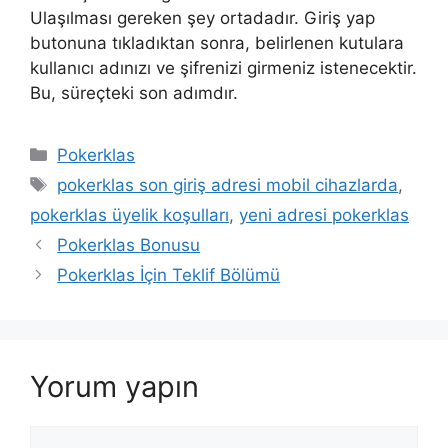
Ulaşılması gereken şey ortadadır. Giriş yap
butonuna tıkladıktan sonra, belirlenen kutulara
kullanıcı adınızı ve şifrenizi girmeniz istenecektir.
Bu, süreçteki son adımdır.
Kategoriler
Pokerklas
Etiketler
pokerklas son giriş adresi mobil cihazlarda
,
pokerklas üyelik koşulları
,
yeni adresi pokerklas
Pokerklas Bonusu
Pokerklas İçin Teklif Bölümü
Yorum yapın
Yorum