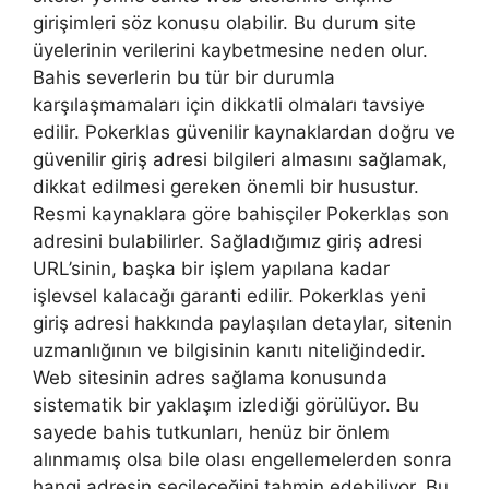
girişimleri söz konusu olabilir. Bu durum site
üyelerinin verilerini kaybetmesine neden olur.
Bahis severlerin bu tür bir durumla
karşılaşmamaları için dikkatli olmaları tavsiye
edilir. Pokerklas güvenilir kaynaklardan doğru ve
güvenilir giriş adresi bilgileri almasını sağlamak,
dikkat edilmesi gereken önemli bir husustur.
Resmi kaynaklara göre bahisçiler Pokerklas son
adresini bulabilirler. Sağladığımız giriş adresi
URL’sinin, başka bir işlem yapılana kadar
işlevsel kalacağı garanti edilir. Pokerklas yeni
giriş adresi hakkında paylaşılan detaylar, sitenin
uzmanlığının ve bilgisinin kanıtı niteliğindedir.
Web sitesinin adres sağlama konusunda
sistematik bir yaklaşım izlediği görülüyor. Bu
sayede bahis tutkunları, henüz bir önlem
alınmamış olsa bile olası engellemelerden sonra
hangi adresin seçileceğini tahmin edebiliyor. Bu