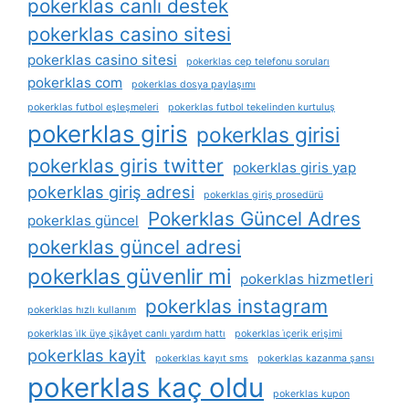
pokerklas canlı destek
pokerklas casino sitesi
pokerklas casino sitesi
pokerklas cep telefonu soruları
pokerklas com
pokerklas dosya paylaşımı
pokerklas futbol eşleşmeleri
pokerklas futbol tekelinden kurtuluş
pokerklas giris
pokerklas girisi
pokerklas giris twitter
pokerklas giris yap
pokerklas giriş adresi
pokerklas giriş prosedürü
Pokerklas Güncel Adres
pokerklas güncel
pokerklas güncel adresi
pokerklas güvenlir mi
pokerklas hizmetleri
pokerklas instagram
pokerklas hızlı kullanım
pokerklas i̇lk üye şikâyet canlı yardım hattı
pokerklas i̇çerik erişimi
pokerklas kayit
pokerklas kayıt sms
pokerklas kazanma şansı
pokerklas kaç oldu
pokerklas kupon