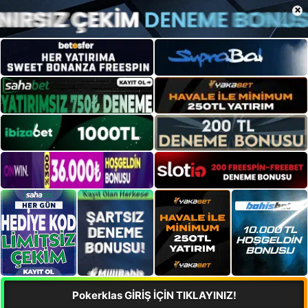
×
Pokerklas GİRİŞ İÇİN TIKLAYINIZ!