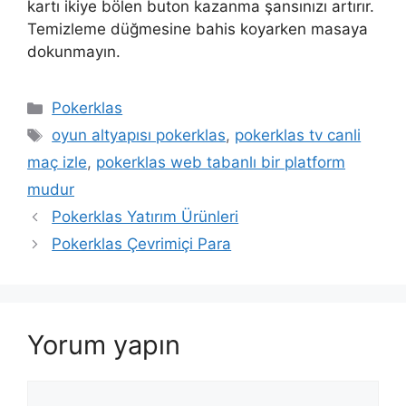
kartı ikiye bölen buton kazanma şansınızı artırır.
Temizleme düğmesine bahis koyarken masaya
dokunmayın.
Kategoriler
Pokerklas
Etiketler
oyun altyapısı pokerklas
,
pokerklas tv canli
maç izle
,
pokerklas web tabanlı bir platform
mudur
Pokerklas Yatırım Ürünleri
Pokerklas Çevrimiçi Para
Yorum yapın
Yorum