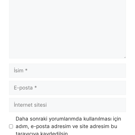
İsim
E-
posta
İnternet
sitesi
Daha sonraki yorumlarımda kullanılması için
adım, e-posta adresim ve site adresim bu
tarayıcıya kaydedilsin.