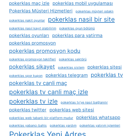
pokerklas maç izle
pokerklas mobil uygulaması
Pokerklas Müşteri Hizmetleri
pokerklas müşteri odaklı
pokerklas nasil bir site
pokerklas nakit oyunlar
pokerklas nasıl kayıt olabilirim
pokerklas oyun bölümü
pokerklas oyunları
pokerklas para yatirma
pokerklas promosyon
pokerklas promosyon kodu
pokerklas promosyon teklifleri
pokerklas sektörü
pokerklas sikayet
pokerklas sitesi
pokerklas sistem
pokerklas tv
pokerklas telegram
pokerklas spor kupon
pokerklas tv canli maç
pokerklas tv canli maç izle
pokerklas tv izle
pokerklas tv’ye nasıl bağlanılır
pokerklas twitter
pokerklas web sitesi
pokerklas whatsapp
pokerklas web tabanlı bir platform mudur
pokerklas yabancı bahis
pokerklas yardım
pokerklas yatırım i̇şlemleri
Pokerklas Yeni Adres