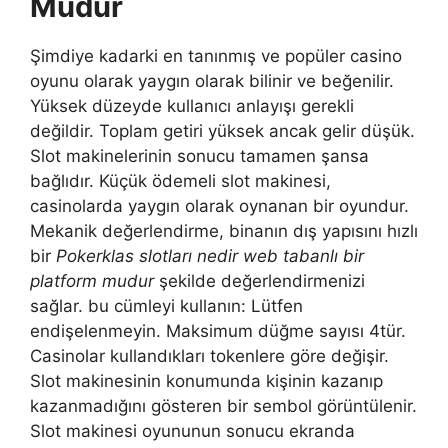
Mudur
Şimdiye kadarki en tanınmış ve popüler casino
oyunu olarak yaygın olarak bilinir ve beğenilir.
Yüksek düzeyde kullanıcı anlayışı gerekli
değildir. Toplam getiri yüksek ancak gelir düşük.
Slot makinelerinin sonucu tamamen şansa
bağlıdır. Küçük ödemeli slot makinesi,
casinolarda yaygın olarak oynanan bir oyundur.
Mekanik değerlendirme, binanın dış yapısını hızlı
bir
Pokerklas slotları nedir web tabanlı bir
platform mudur
şekilde değerlendirmenizi
sağlar. bu cümleyi kullanın: Lütfen
endişelenmeyin. Maksimum düğme sayısı 4tür.
Casinolar kullandıkları tokenlere göre değişir.
Slot makinesinin konumunda kişinin kazanıp
kazanmadığını gösteren bir sembol görüntülenir.
Slot makinesi oyununun sonucu ekranda