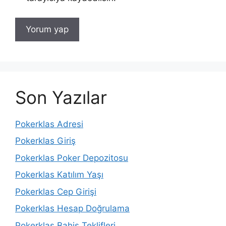
Son Yazılar
Pokerklas Adresi
Pokerklas Giriş
Pokerklas Poker Depozitosu
Pokerklas Katılım Yaşı
Pokerklas Cep Girişi
Pokerklas Hesap Doğrulama
Pokerklas Bahis Teklifleri