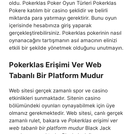
oldu. Pokerklas Poker Oyun Türleri Pokerklas
Pokere katılım bir casino şeklidir ve belirli
miktarda para yatırmayı gerektirir. Bunu oyun
içerisinde hesabınıza giriş yaparak
gerçekleştirebilirsiniz. Pokerklas pokerinin nasıl
oynanacağını tartışmanın asıl amacının elinizi
etkili bir şekilde yönetmek olduğunu unutmayın.
Pokerklas Erişimi Ver Web
Tabanlı Bir Platform Mudur
Web sitesi gerçek zamanlı spor ve casino
etkinlikleri sunmaktadır. Sitenin casino
bölümündeki oyunları oynayabilmek için üye
olmanız gerekmektedir. Web sitesi, canlı gerçek
zamanlı rulet, bakara ve
Pokerklas erişimi ver
web tabanlı bir platform mudur
Black Jack