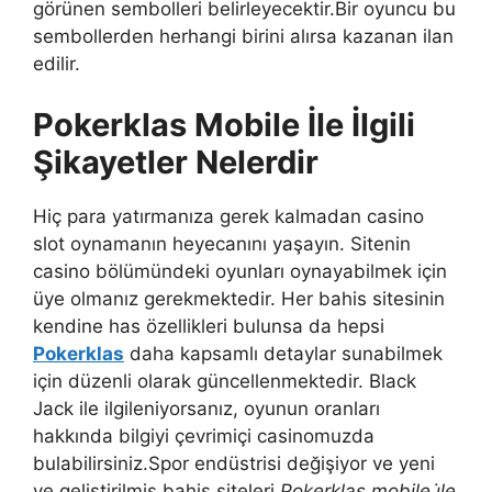
görünen sembolleri belirleyecektir.Bir oyuncu bu
sembollerden herhangi birini alırsa kazanan ilan
edilir.
Pokerklas Mobile İle İlgili
Şikayetler Nelerdir
Hiç para yatırmanıza gerek kalmadan casino
slot oynamanın heyecanını yaşayın. Sitenin
casino bölümündeki oyunları oynayabilmek için
üye olmanız gerekmektedir. Her bahis sitesinin
kendine has özellikleri bulunsa da hepsi
Pokerklas
daha kapsamlı detaylar sunabilmek
için düzenli olarak güncellenmektedir. Black
Jack ile ilgileniyorsanız, oyunun oranları
hakkında bilgiyi çevrimiçi casinomuzda
bulabilirsiniz.Spor endüstrisi değişiyor ve yeni
ve geliştirilmiş bahis siteleri
Pokerklas mobile i̇le