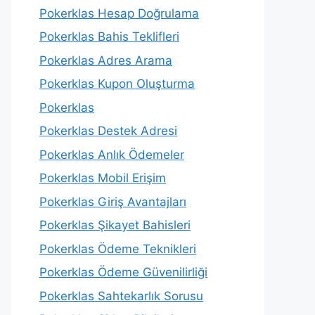
Pokerklas Hesap Doğrulama
Pokerklas Bahis Teklifleri
Pokerklas Adres Arama
Pokerklas Kupon Oluşturma
Pokerklas
Pokerklas Destek Adresi
Pokerklas Anlık Ödemeler
Pokerklas Mobil Erişim
Pokerklas Giriş Avantajları
Pokerklas Şikayet Bahisleri
Pokerklas Ödeme Teknikleri
Pokerklas Ödeme Güvenilirliği
Pokerklas Sahtekarlık Sorusu