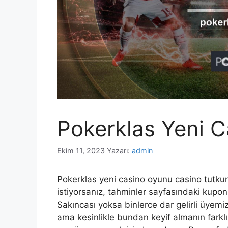
Pokerklas Yeni 
Ekim 11, 2023
Yazarı:
admin
Pokerklas yeni casino oyunu casino tut
istiyorsanız, tahminler sayfasındaki kupon
Sakıncası yoksa binlerce dar gelirli üyemi
ama kesinlikle bundan keyif almanın farklı