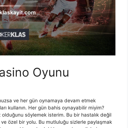
Casino Oyunu
kunuzsa ve her gün oynamaya devam etmek
ları kullanın. Her gün bahis oynayabilir miyim?
z olduğunu söylemek isterim. Bu bir hastalık değil
 ve özel bir yolu. Bu mutluluğu sizlerle paylaşmak