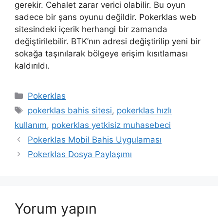
gerekir. Cehalet zarar verici olabilir. Bu oyun
sadece bir şans oyunu değildir. Pokerklas web
sitesindeki içerik herhangi bir zamanda
değiştirilebilir. BTK’nın adresi değiştirilip yeni bir
sokağa taşınılarak bölgeye erişim kısıtlaması
kaldırıldı.
Kategoriler
Pokerklas
Etiketler
pokerklas bahis sitesi
,
pokerklas hızlı
kullanım
,
pokerklas yetkisiz muhasebeci
Pokerklas Mobil Bahis Uygulaması
Pokerklas Dosya Paylaşımı
Yorum yapın