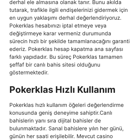
derhal ele almasına olanak tanır. Bunu akılda
tutarak, trafikle ilgili endişelerinizi gidermek için
en uygun yaklaşımı derhal değerlendiriyoruz.
Pokerklas hesabınızı iptal etmeye veya
değiştirmeye karar vermeniz durumunda
sürecin hızlı bir şekilde tamamlanacağını garanti
ederiz. Pokerklas hesap kapatma ana sayfası
farklı yapıdadır. Bu süreç Pokerklas tamamen
şeffaf bir canlı bahis sitesi olduğunu
göstermektedir.
Pokerklas Hızlı Kullanım
Pokerklas hızlı kullanım öğeleri değerlendirme
konusunda geniş deneyime sahiptir.Canlı
bahislerin yanı sıra dijital bahisler de
bulunmaktadır. Sanal bahislere yılın her günü,
günün her saati erişilebilir. Mevcut casino