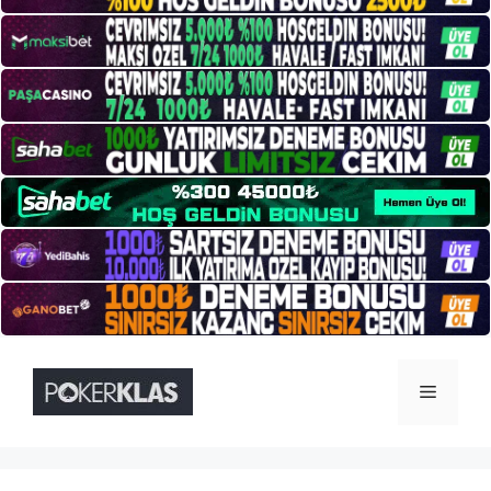
İçeriğe
atla
Menü