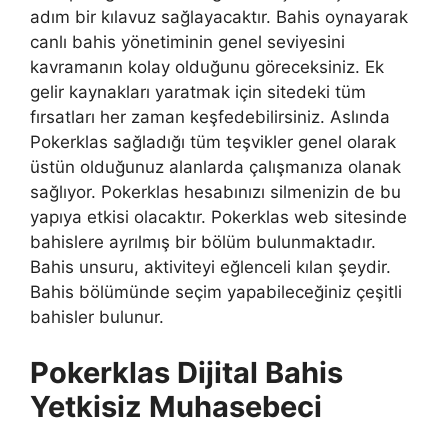
adım bir kılavuz sağlayacaktır. Bahis oynayarak
canlı bahis yönetiminin genel seviyesini
kavramanın kolay olduğunu göreceksiniz. Ek
gelir kaynakları yaratmak için sitedeki tüm
fırsatları her zaman keşfedebilirsiniz. Aslında
Pokerklas sağladığı tüm teşvikler genel olarak
üstün olduğunuz alanlarda çalışmanıza olanak
sağlıyor. Pokerklas hesabınızı silmenizin de bu
yapıya etkisi olacaktır. Pokerklas web sitesinde
bahislere ayrılmış bir bölüm bulunmaktadır.
Bahis unsuru, aktiviteyi eğlenceli kılan şeydir.
Bahis bölümünde seçim yapabileceğiniz çeşitli
bahisler bulunur.
Pokerklas Dijital Bahis
Yetkisiz Muhasebeci