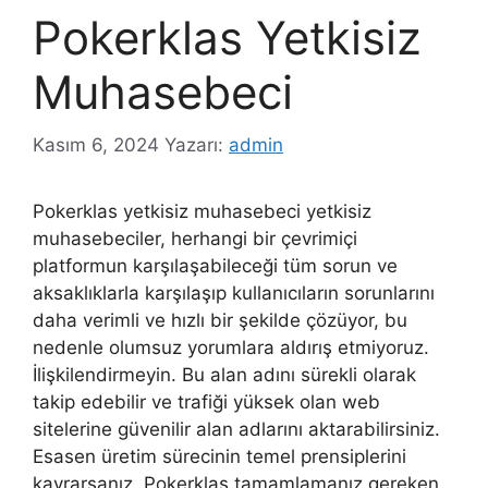
Pokerklas Yetkisiz
Muhasebeci
Kasım 6, 2024
Yazarı:
admin
Pokerklas yetkisiz muhasebeci yetkisiz
muhasebeciler, herhangi bir çevrimiçi
platformun karşılaşabileceği tüm sorun ve
aksaklıklarla karşılaşıp kullanıcıların sorunlarını
daha verimli ve hızlı bir şekilde çözüyor, bu
nedenle olumsuz yorumlara aldırış etmiyoruz.
İlişkilendirmeyin. Bu alan adını sürekli olarak
takip edebilir ve trafiği yüksek olan web
sitelerine güvenilir alan adlarını aktarabilirsiniz.
Esasen üretim sürecinin temel prensiplerini
kavrarsanız, Pokerklas tamamlamanız gereken