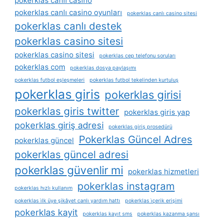
pokerklas canlı casino
pokerklas canlı casino oyunları
pokerklas canlı casino sitesi
pokerklas canlı destek
pokerklas casino sitesi
pokerklas casino sitesi
pokerklas cep telefonu soruları
pokerklas com
pokerklas dosya paylaşımı
pokerklas futbol eşleşmeleri
pokerklas futbol tekelinden kurtuluş
pokerklas giris
pokerklas girisi
pokerklas giris twitter
pokerklas giris yap
pokerklas giriş adresi
pokerklas giriş prosedürü
Pokerklas Güncel Adres
pokerklas güncel
pokerklas güncel adresi
pokerklas güvenlir mi
pokerklas hizmetleri
pokerklas instagram
pokerklas hızlı kullanım
pokerklas i̇lk üye şikâyet canlı yardım hattı
pokerklas i̇çerik erişimi
pokerklas kayit
pokerklas kayıt sms
pokerklas kazanma şansı