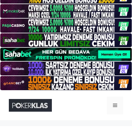
İçeriğe
atla
Menü