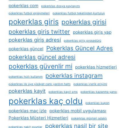
pokerklas com
pokerklas dosya paylaşımı
pokerklas futbol eşleşmeleri
pokerklas futbol tekelinden kurtuluş
pokerklas giris
pokerklas girisi
pokerklas giris twitter
pokerklas giris yap
pokerklas giriş adresi
pokerklas giriş prosedürü
Pokerklas Güncel Adres
pokerklas güncel
pokerklas güncel adresi
pokerklas güvenlir mi
pokerklas hizmetleri
pokerklas instagram
pokerklas hızlı kullanım
pokerklas i̇lk üye şikâyet canlı yardım hattı
pokerklas i̇çerik erişimi
pokerklas kayit
pokerklas kayıt sms
pokerklas kazanma şansı
pokerklas kaç oldu
pokerklas kupon
pokerklas maç izle
pokerklas mobil uygulaması
Pokerklas Müşteri Hizmetleri
pokerklas müşteri odaklı
pokerklas nasil bir site
pokerklas nakit oyunlar