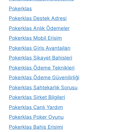
Pokerklas
Pokerklas Destek Adresi
Pokerklas Anlık Ödemeler
Pokerklas Mobil Erişim
Pokerklas Giriş Avantajları
Pokerklas Şikayet Bahisleri
Pokerklas Ödeme Teknikleri
Pokerklas Ödeme Güvenilirliği
Pokerklas Sahtekarlık Sorusu
Pokerklas Şirket Bilgileri
Pokerklas Canlı Yardım
Pokerklas Poker Oyunu
Pokerklas Bahis Erişimi