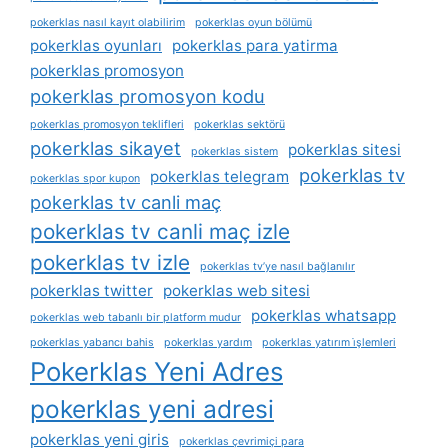
pokerklas nasıl kayıt olabilirim
pokerklas oyun bölümü
pokerklas oyunları
pokerklas para yatirma
pokerklas promosyon
pokerklas promosyon kodu
pokerklas promosyon teklifleri
pokerklas sektörü
pokerklas sikayet
pokerklas sitesi
pokerklas sistem
pokerklas tv
pokerklas telegram
pokerklas spor kupon
pokerklas tv canli maç
pokerklas tv canli maç izle
pokerklas tv izle
pokerklas tv’ye nasıl bağlanılır
pokerklas twitter
pokerklas web sitesi
pokerklas whatsapp
pokerklas web tabanlı bir platform mudur
pokerklas yabancı bahis
pokerklas yardım
pokerklas yatırım i̇şlemleri
Pokerklas Yeni Adres
pokerklas yeni adresi
pokerklas yeni giris
pokerklas çevrimiçi para