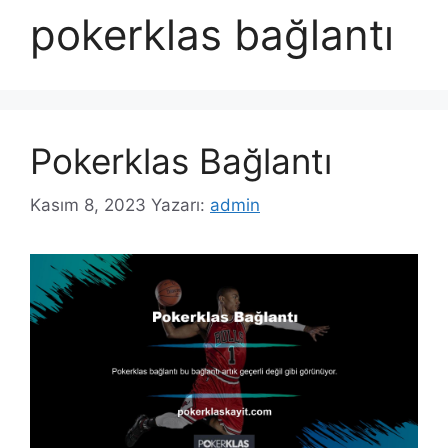
pokerklas bağlantı
Pokerklas Bağlantı
Kasım 8, 2023
Yazarı:
admin