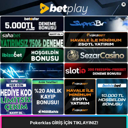
×
Pokerklas GİRİŞ İÇİN TIKLAYINIZ!