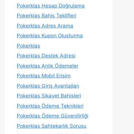
Pokerklas Hesap Doğrulama
Pokerklas Bahis Teklifleri
Pokerklas Adres Arama
Pokerklas Kupon Oluşturma
Pokerklas
Pokerklas Destek Adresi
Pokerklas Anlık Ödemeler
Pokerklas Mobil Erişim
Pokerklas Giriş Avantajları
Pokerklas Şikayet Bahisleri
Pokerklas Ödeme Teknikleri
Pokerklas Ödeme Güvenilirliği
Pokerklas Sahtekarlık Sorusu