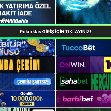
Pokerklas GİRİŞ İÇİN TIKLAYINIZ!