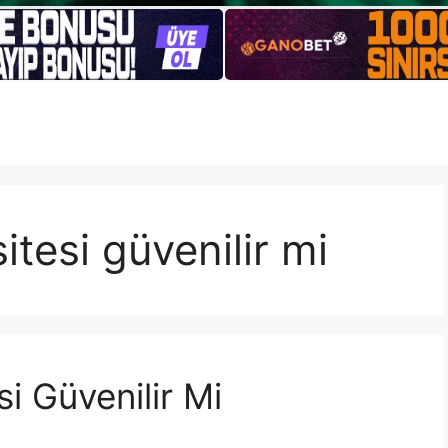
itesi güvenilir mi
i Güvenilir Mi