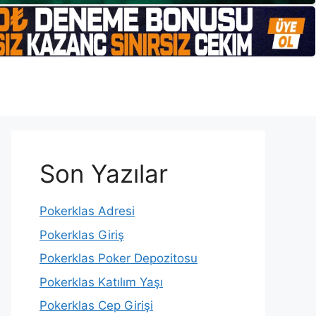
Son Yazılar
Pokerklas Adresi
Pokerklas Giriş
Pokerklas Poker Depozitosu
Pokerklas Katılım Yaşı
Pokerklas Cep Girişi