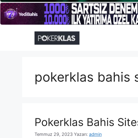
İçeriğe
atla
pokerklas bahis s
Pokerklas Bahis Sites
Temmuz 29, 2023
Yazarı:
admin