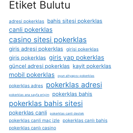
Etiket Bulutu
bahis sitesi pokerklas
adresi pokerklas
canli pokerklas
casino sitesi pokerklas
giris adresi pokerklas
girisi pokerklas
giris yap pokerklas
giris pokerklas
güncel adresi pokerklas
kayit pokerklas
mobil pokerklas
oyun altyapısı pokerklas
pokerklas adresi
pokerklas adres
pokerklas bahis
pokerklas ana sayfa erişim
pokerklas bahis sitesi
pokerklas canli
pokerklas canli destek
pokerklas canli maç izle
pokerklas canlı bahis
pokerklas canlı casino