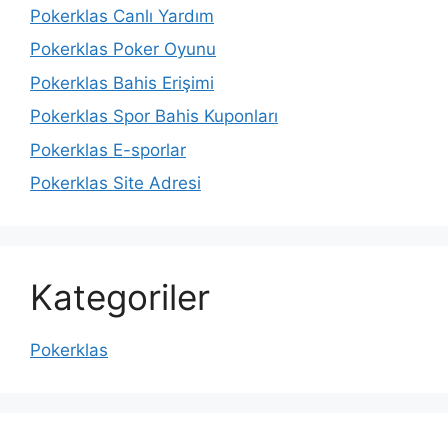
Pokerklas Canlı Yardım
Pokerklas Poker Oyunu
Pokerklas Bahis Erişimi
Pokerklas Spor Bahis Kuponları
Pokerklas E-sporlar
Pokerklas Site Adresi
Kategoriler
Pokerklas