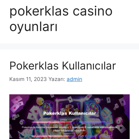
pokerklas casino
oyunları
Pokerklas Kullanıcılar
Kasım 11, 2023
Yazarı:
admin