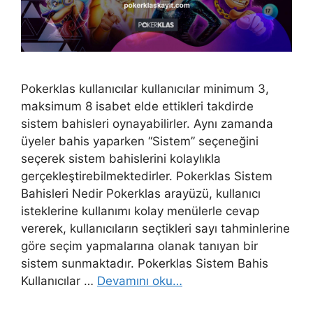
Pokerklas kullanıcılar kullanıcılar minimum 3,
maksimum 8 isabet elde ettikleri takdirde
sistem bahisleri oynayabilirler. Aynı zamanda
üyeler bahis yaparken “Sistem” seçeneğini
seçerek sistem bahislerini kolaylıkla
gerçekleştirebilmektedirler. Pokerklas Sistem
Bahisleri Nedir Pokerklas arayüzü, kullanıcı
isteklerine kullanımı kolay menülerle cevap
vererek, kullanıcıların seçtikleri sayı tahminlerine
göre seçim yapmalarına olanak tanıyan bir
sistem sunmaktadır. Pokerklas Sistem Bahis
Kullanıcılar …
Devamını oku…