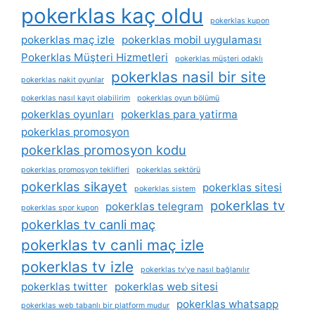
pokerklas kaç oldu
pokerklas kupon
pokerklas maç izle
pokerklas mobil uygulaması
Pokerklas Müşteri Hizmetleri
pokerklas müşteri odaklı
pokerklas nasil bir site
pokerklas nakit oyunlar
pokerklas nasıl kayıt olabilirim
pokerklas oyun bölümü
pokerklas oyunları
pokerklas para yatirma
pokerklas promosyon
pokerklas promosyon kodu
pokerklas promosyon teklifleri
pokerklas sektörü
pokerklas sikayet
pokerklas sitesi
pokerklas sistem
pokerklas tv
pokerklas telegram
pokerklas spor kupon
pokerklas tv canli maç
pokerklas tv canli maç izle
pokerklas tv izle
pokerklas tv’ye nasıl bağlanılır
pokerklas twitter
pokerklas web sitesi
pokerklas whatsapp
pokerklas web tabanlı bir platform mudur