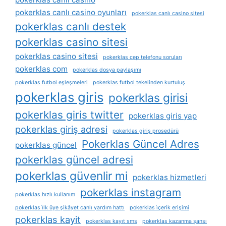
pokerklas canlı casino oyunları
pokerklas canlı casino sitesi
pokerklas canlı destek
pokerklas casino sitesi
pokerklas casino sitesi
pokerklas cep telefonu soruları
pokerklas com
pokerklas dosya paylaşımı
pokerklas futbol eşleşmeleri
pokerklas futbol tekelinden kurtuluş
pokerklas giris
pokerklas girisi
pokerklas giris twitter
pokerklas giris yap
pokerklas giriş adresi
pokerklas giriş prosedürü
Pokerklas Güncel Adres
pokerklas güncel
pokerklas güncel adresi
pokerklas güvenlir mi
pokerklas hizmetleri
pokerklas instagram
pokerklas hızlı kullanım
pokerklas i̇lk üye şikâyet canlı yardım hattı
pokerklas i̇çerik erişimi
pokerklas kayit
pokerklas kayıt sms
pokerklas kazanma şansı