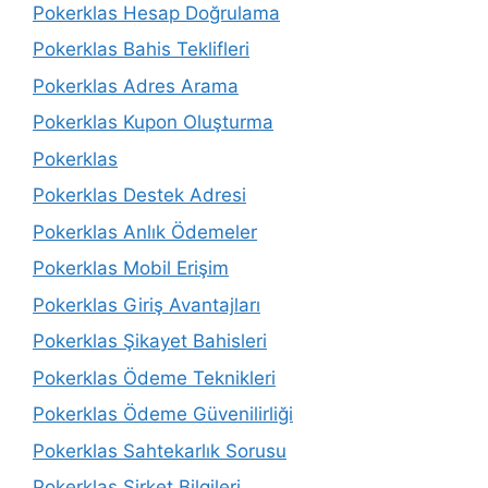
Pokerklas Hesap Doğrulama
Pokerklas Bahis Teklifleri
Pokerklas Adres Arama
Pokerklas Kupon Oluşturma
Pokerklas
Pokerklas Destek Adresi
Pokerklas Anlık Ödemeler
Pokerklas Mobil Erişim
Pokerklas Giriş Avantajları
Pokerklas Şikayet Bahisleri
Pokerklas Ödeme Teknikleri
Pokerklas Ödeme Güvenilirliği
Pokerklas Sahtekarlık Sorusu
Pokerklas Şirket Bilgileri