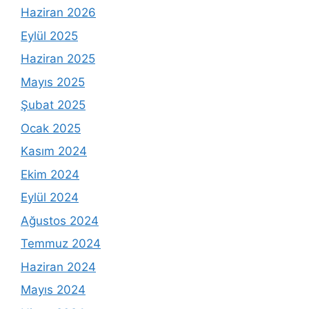
Haziran 2026
Eylül 2025
Haziran 2025
Mayıs 2025
Şubat 2025
Ocak 2025
Kasım 2024
Ekim 2024
Eylül 2024
Ağustos 2024
Temmuz 2024
Haziran 2024
Mayıs 2024