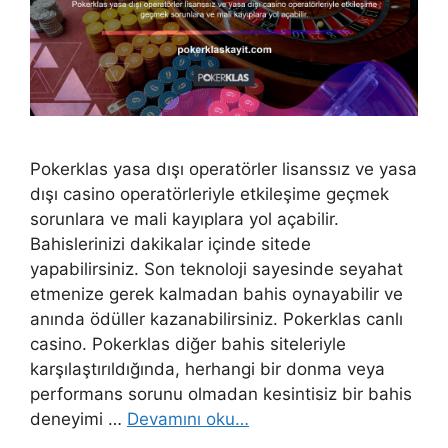
Pokerklas yasa dışı operatörler lisanssız ve yasa
dışı casino operatörleriyle etkileşime geçmek
sorunlara ve mali kayıplara yol açabilir.
Bahislerinizi dakikalar içinde sitede
yapabilirsiniz. Son teknoloji sayesinde seyahat
etmenize gerek kalmadan bahis oynayabilir ve
anında ödüller kazanabilirsiniz. Pokerklas canlı
casino. Pokerklas diğer bahis siteleriyle
karşılaştırıldığında, herhangi bir donma veya
performans sorunu olmadan kesintisiz bir bahis
deneyimi …
Devamını oku…