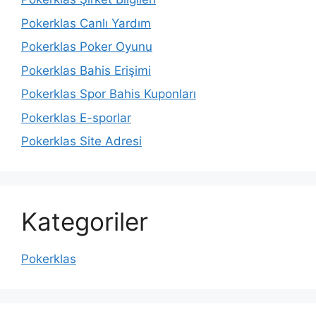
Pokerklas Canlı Yardım
Pokerklas Poker Oyunu
Pokerklas Bahis Erişimi
Pokerklas Spor Bahis Kuponları
Pokerklas E-sporlar
Pokerklas Site Adresi
Kategoriler
Pokerklas