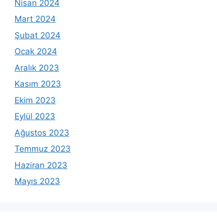
Nisan 2024
Mart 2024
Şubat 2024
Ocak 2024
Aralık 2023
Kasım 2023
Ekim 2023
Eylül 2023
Ağustos 2023
Temmuz 2023
Haziran 2023
Mayıs 2023