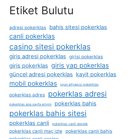
Etiket Bulutu
bahis sitesi pokerklas
adresi pokerklas
canli pokerklas
casino sitesi pokerklas
giris adresi pokerklas
girisi pokerklas
giris yap pokerklas
giris pokerklas
güncel adresi pokerklas
kayit pokerklas
mobil pokerklas
oyun altyapısı pokerklas
pokerklas adresi
pokerklas adres
pokerklas bahis
pokerklas ana sayfa erişim
pokerklas bahis sitesi
pokerklas canli
pokerklas canli destek
pokerklas canli maç izle
pokerklas canlı bahis
pokerklas canlı casino