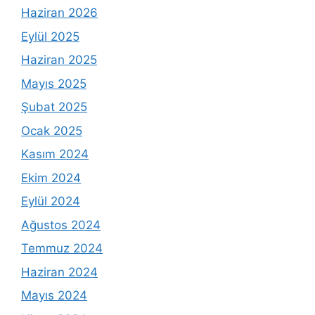
Haziran 2026
Eylül 2025
Haziran 2025
Mayıs 2025
Şubat 2025
Ocak 2025
Kasım 2024
Ekim 2024
Eylül 2024
Ağustos 2024
Temmuz 2024
Haziran 2024
Mayıs 2024