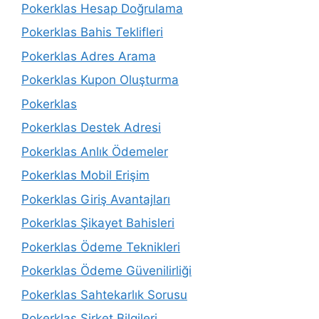
Pokerklas Hesap Doğrulama
Pokerklas Bahis Teklifleri
Pokerklas Adres Arama
Pokerklas Kupon Oluşturma
Pokerklas
Pokerklas Destek Adresi
Pokerklas Anlık Ödemeler
Pokerklas Mobil Erişim
Pokerklas Giriş Avantajları
Pokerklas Şikayet Bahisleri
Pokerklas Ödeme Teknikleri
Pokerklas Ödeme Güvenilirliği
Pokerklas Sahtekarlık Sorusu
Pokerklas Şirket Bilgileri