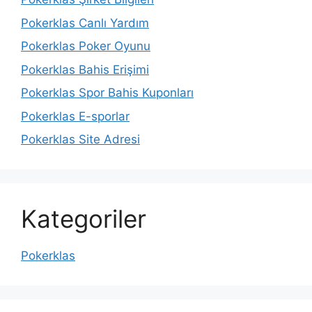
Pokerklas Canlı Yardım
Pokerklas Poker Oyunu
Pokerklas Bahis Erişimi
Pokerklas Spor Bahis Kuponları
Pokerklas E-sporlar
Pokerklas Site Adresi
Kategoriler
Pokerklas