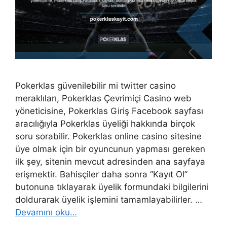
Pokerklas güvenilebilir mi twitter casino
meraklıları, Pokerklas Çevrimiçi Casino web
yöneticisine, Pokerklas Giriş Facebook sayfası
aracılığıyla Pokerklas üyeliği hakkında birçok
soru sorabilir. Pokerklas online casino sitesine
üye olmak için bir oyuncunun yapması gereken
ilk şey, sitenin mevcut adresinden ana sayfaya
erişmektir. Bahisçiler daha sonra “Kayıt Ol”
butonuna tıklayarak üyelik formundaki bilgilerini
doldurarak üyelik işlemini tamamlayabilirler. …
Devamını oku…