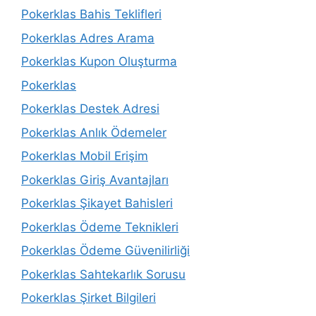
Pokerklas Bahis Teklifleri
Pokerklas Adres Arama
Pokerklas Kupon Oluşturma
Pokerklas
Pokerklas Destek Adresi
Pokerklas Anlık Ödemeler
Pokerklas Mobil Erişim
Pokerklas Giriş Avantajları
Pokerklas Şikayet Bahisleri
Pokerklas Ödeme Teknikleri
Pokerklas Ödeme Güvenilirliği
Pokerklas Sahtekarlık Sorusu
Pokerklas Şirket Bilgileri