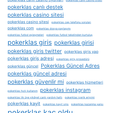
pokerklas canlı casino sitesi
pokerklas canlı destek
pokerklas casino sitesi
pokerklas casino sitesi
pokerklas cep telefonu soruları
pokerklas com
pokerklas dosya paylaşımı
pokerklas futbol eşleşmeleri
pokerklas futbol tekelinden kurtuluş
pokerklas giris
pokerklas girisi
pokerklas giris twitter
pokerklas giris yap
pokerklas giriş adresi
pokerklas giriş prosedürü
Pokerklas Güncel Adres
pokerklas güncel
pokerklas güncel adresi
pokerklas güvenlir mi
pokerklas hizmetleri
pokerklas instagram
pokerklas hızlı kullanım
pokerklas i̇lk üye şikâyet canlı yardım hattı
pokerklas i̇çerik erişimi
pokerklas kayit
pokerklas kayıt sms
pokerklas kazanma şansı
pokerklas kaç oldu