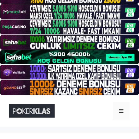
İçeriğe
atla
Menü