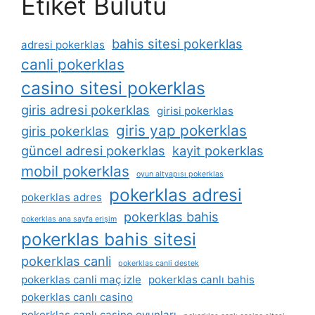
Etiket Bulutu
bahis sitesi pokerklas
adresi pokerklas
canli pokerklas
casino sitesi pokerklas
giris adresi pokerklas
girisi pokerklas
giris yap pokerklas
giris pokerklas
güncel adresi pokerklas
kayit pokerklas
mobil pokerklas
oyun altyapısı pokerklas
pokerklas adresi
pokerklas adres
pokerklas bahis
pokerklas ana sayfa erişim
pokerklas bahis sitesi
pokerklas canli
pokerklas canli destek
pokerklas canli maç izle
pokerklas canlı bahis
pokerklas canlı casino
pokerklas canlı casino oyunları