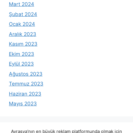
Mart 2024
Şubat 2024
Ocak 2024
Aralık 2023
Kasım 2023
Ekim 2023
Eylül 2023
Ağustos 2023
Temmuz 2023
Haziran 2023
Mayıs 2023
Avrasya'nın en büyük reklam platformunda olmak için