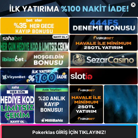
×
Pokerklas GİRİŞ İÇİN TIKLAYINIZ!