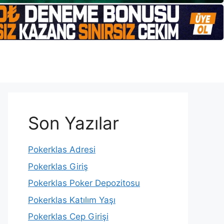
Son Yazılar
Pokerklas Adresi
Pokerklas Giriş
Pokerklas Poker Depozitosu
Pokerklas Katılım Yaşı
Pokerklas Cep Girişi