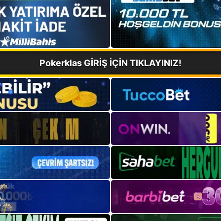
Pokerklas GİRİŞ İÇİN TIKLAYINIZ!