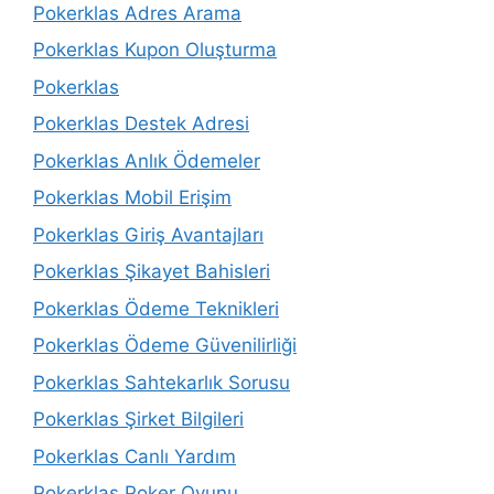
Pokerklas Adres Arama
Pokerklas Kupon Oluşturma
Pokerklas
Pokerklas Destek Adresi
Pokerklas Anlık Ödemeler
Pokerklas Mobil Erişim
Pokerklas Giriş Avantajları
Pokerklas Şikayet Bahisleri
Pokerklas Ödeme Teknikleri
Pokerklas Ödeme Güvenilirliği
Pokerklas Sahtekarlık Sorusu
Pokerklas Şirket Bilgileri
Pokerklas Canlı Yardım
Pokerklas Poker Oyunu