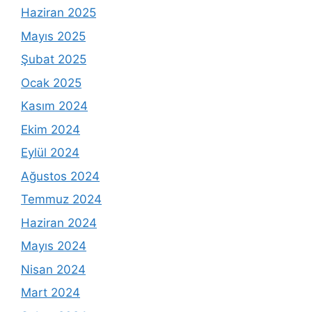
Haziran 2025
Mayıs 2025
Şubat 2025
Ocak 2025
Kasım 2024
Ekim 2024
Eylül 2024
Ağustos 2024
Temmuz 2024
Haziran 2024
Mayıs 2024
Nisan 2024
Mart 2024