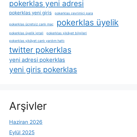
pokerklas yeni adresi
pokerklas yeni giris
pokerklas çevrimiçi para
pokerklas üyelik
pokerklas ücretsiz canlı maç
pokerklas üyelik i̇ptali
pokerklas şikâyet bilgileri
pokerklas şikâyet canlı yardım hattı
twitter pokerklas
yeni adresi pokerklas
yeni giris pokerklas
Arşivler
Haziran 2026
Eylül 2025