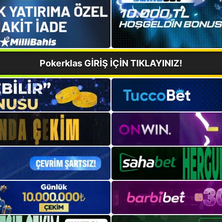
Pokerklas GİRİŞ İÇİN TIKLAYINIZ!