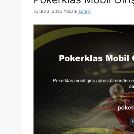
Eylül 23, 2023
Yazarı:
admin