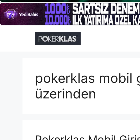
İçeriğe
atla
pokerklas mobil g
üzerinden
Pokerklas Mobil Giri