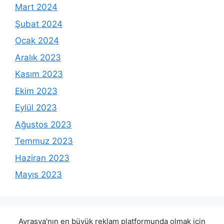
Mart 2024
Şubat 2024
Ocak 2024
Aralık 2023
Kasım 2023
Ekim 2023
Eylül 2023
Ağustos 2023
Temmuz 2023
Haziran 2023
Mayıs 2023
Avrasya'nın en büyük reklam platformunda olmak için