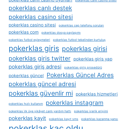
pokerklas canlı casino sitesi
pokerklas canlı destek
pokerklas casino sitesi
pokerklas casino sitesi
pokerklas cep telefonu soruları
pokerklas com
pokerklas dosya paylaşımı
pokerklas futbol eşleşmeleri
pokerklas futbol tekelinden kurtuluş
pokerklas giris
pokerklas girisi
pokerklas giris twitter
pokerklas giris yap
pokerklas giriş adresi
pokerklas giriş prosedürü
Pokerklas Güncel Adres
pokerklas güncel
pokerklas güncel adresi
pokerklas güvenlir mi
pokerklas hizmetleri
pokerklas instagram
pokerklas hızlı kullanım
pokerklas i̇lk üye şikâyet canlı yardım hattı
pokerklas i̇çerik erişimi
pokerklas kayit
pokerklas kayıt sms
pokerklas kazanma şansı
pokerklas kaç oldu