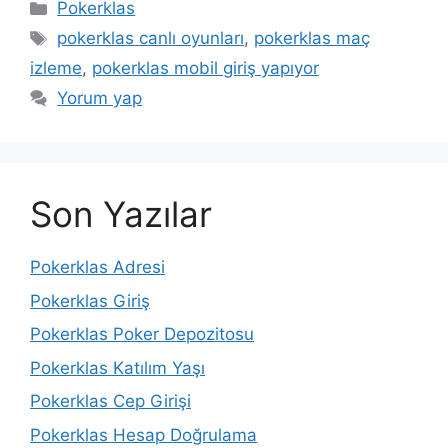
Kategoriler
Pokerklas
Etiketler
pokerklas canlı oyunları
,
pokerklas maç
izleme
,
pokerklas mobil giriş yapıyor
Yorum yap
Son Yazılar
Pokerklas Adresi
Pokerklas Giriş
Pokerklas Poker Depozitosu
Pokerklas Katılım Yaşı
Pokerklas Cep Girişi
Pokerklas Hesap Doğrulama