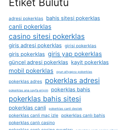
Etiket Bulutu
bahis sitesi pokerklas
adresi pokerklas
canli pokerklas
casino sitesi pokerklas
giris adresi pokerklas
girisi pokerklas
giris yap pokerklas
giris pokerklas
güncel adresi pokerklas
kayit pokerklas
mobil pokerklas
oyun altyapısı pokerklas
pokerklas adresi
pokerklas adres
pokerklas bahis
pokerklas ana sayfa erişim
pokerklas bahis sitesi
pokerklas canli
pokerklas canli destek
pokerklas canli maç izle
pokerklas canlı bahis
pokerklas canlı casino
pokerklas canlı casino oyunları