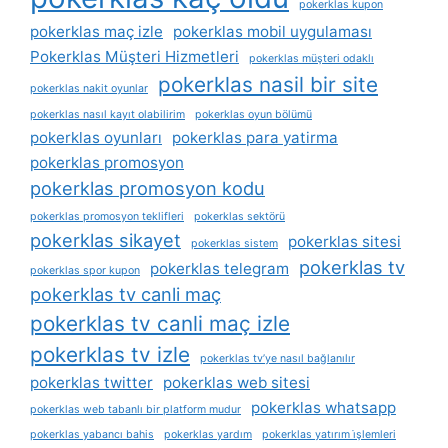
pokerklas kupon
pokerklas maç izle
pokerklas mobil uygulaması
Pokerklas Müşteri Hizmetleri
pokerklas müşteri odaklı
pokerklas nasil bir site
pokerklas nakit oyunlar
pokerklas nasıl kayıt olabilirim
pokerklas oyun bölümü
pokerklas oyunları
pokerklas para yatirma
pokerklas promosyon
pokerklas promosyon kodu
pokerklas promosyon teklifleri
pokerklas sektörü
pokerklas sikayet
pokerklas sitesi
pokerklas sistem
pokerklas tv
pokerklas telegram
pokerklas spor kupon
pokerklas tv canli maç
pokerklas tv canli maç izle
pokerklas tv izle
pokerklas tv’ye nasıl bağlanılır
pokerklas twitter
pokerklas web sitesi
pokerklas whatsapp
pokerklas web tabanlı bir platform mudur
pokerklas yabancı bahis
pokerklas yardım
pokerklas yatırım i̇şlemleri