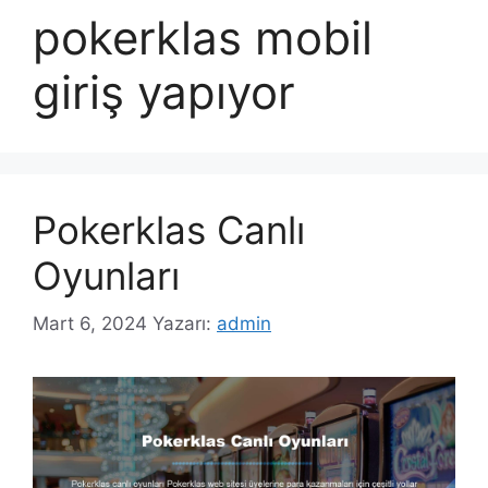
pokerklas mobil
giriş yapıyor
Pokerklas Canlı
Oyunları
Mart 6, 2024
Yazarı:
admin