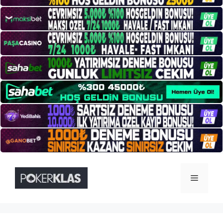
İçeriğe
atla
Menü