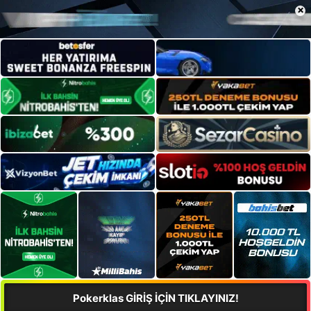
×
Pokerklas GİRİŞ İÇİN TIKLAYINIZ!