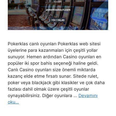
Pokerklas canlı oyunları Pokerklas web sitesi
üyelerine para kazanmaları için çeşitli yollar
sunuyor. Hemen ardından Casino oyunları en
popüler iki spor bahis seçeneği haline geldi.
Canlı Casino oyunları size önemli miktarda
kazanç elde etme fırsatı sunar. Sitede rulet,
poker veya blackjack gibi klasikler ve çok daha
fazlası dahil olmak üzere çeşitli oyunlar
oynayabilirsiniz. Diğer oyunlara …
Devamını
oku…