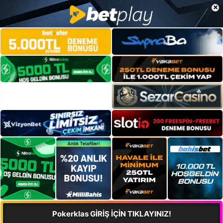
×
Pokerklas GİRİŞ İÇİN TIKLAYINIZ!