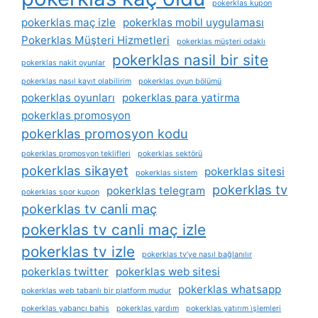
pokerklas kupon
pokerklas maç izle
pokerklas mobil uygulaması
Pokerklas Müşteri Hizmetleri
pokerklas müşteri odaklı
pokerklas nasil bir site
pokerklas nakit oyunlar
pokerklas nasıl kayıt olabilirim
pokerklas oyun bölümü
pokerklas oyunları
pokerklas para yatirma
pokerklas promosyon
pokerklas promosyon kodu
pokerklas promosyon teklifleri
pokerklas sektörü
pokerklas sikayet
pokerklas sitesi
pokerklas sistem
pokerklas tv
pokerklas telegram
pokerklas spor kupon
pokerklas tv canli maç
pokerklas tv canli maç izle
pokerklas tv izle
pokerklas tv’ye nasıl bağlanılır
pokerklas twitter
pokerklas web sitesi
pokerklas whatsapp
pokerklas web tabanlı bir platform mudur
pokerklas yabancı bahis
pokerklas yardım
pokerklas yatırım i̇şlemleri