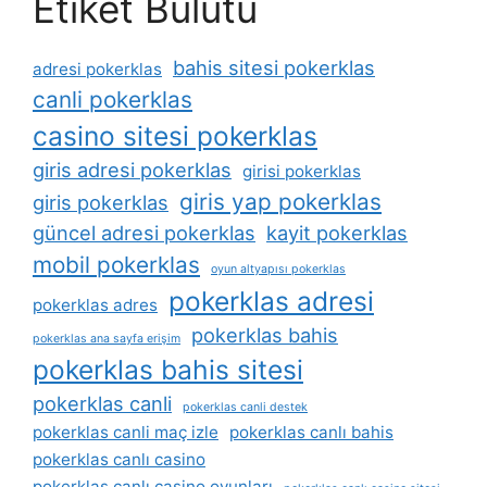
Etiket Bulutu
bahis sitesi pokerklas
adresi pokerklas
canli pokerklas
casino sitesi pokerklas
giris adresi pokerklas
girisi pokerklas
giris yap pokerklas
giris pokerklas
güncel adresi pokerklas
kayit pokerklas
mobil pokerklas
oyun altyapısı pokerklas
pokerklas adresi
pokerklas adres
pokerklas bahis
pokerklas ana sayfa erişim
pokerklas bahis sitesi
pokerklas canli
pokerklas canli destek
pokerklas canli maç izle
pokerklas canlı bahis
pokerklas canlı casino
pokerklas canlı casino oyunları