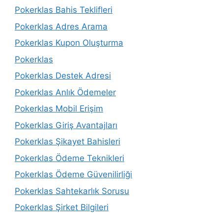
Pokerklas Bahis Teklifleri
Pokerklas Adres Arama
Pokerklas Kupon Oluşturma
Pokerklas
Pokerklas Destek Adresi
Pokerklas Anlık Ödemeler
Pokerklas Mobil Erişim
Pokerklas Giriş Avantajları
Pokerklas Şikayet Bahisleri
Pokerklas Ödeme Teknikleri
Pokerklas Ödeme Güvenilirliği
Pokerklas Sahtekarlık Sorusu
Pokerklas Şirket Bilgileri