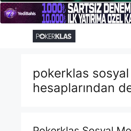
İçeriğe
atla
pokerklas sosya
hesaplarından d
Pokerklas Sosyal M