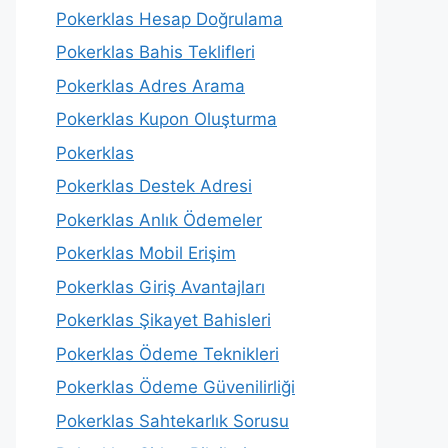
Pokerklas Hesap Doğrulama
Pokerklas Bahis Teklifleri
Pokerklas Adres Arama
Pokerklas Kupon Oluşturma
Pokerklas
Pokerklas Destek Adresi
Pokerklas Anlık Ödemeler
Pokerklas Mobil Erişim
Pokerklas Giriş Avantajları
Pokerklas Şikayet Bahisleri
Pokerklas Ödeme Teknikleri
Pokerklas Ödeme Güvenilirliği
Pokerklas Sahtekarlık Sorusu