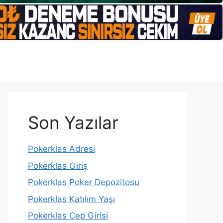
Son Yazılar
Pokerklas Adresi
Pokerklas Giriş
Pokerklas Poker Depozitosu
Pokerklas Katılım Yaşı
Pokerklas Cep Girişi