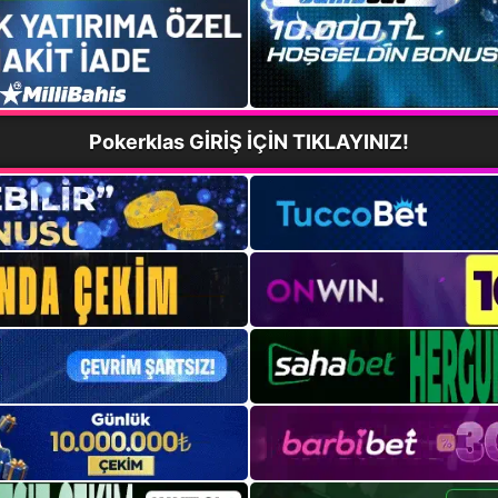
Pokerklas GİRİŞ İÇİN TIKLAYINIZ!