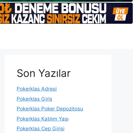
Son Yazılar
Pokerklas Adresi
Pokerklas Giriş
Pokerklas Poker Depozitosu
Pokerklas Katılım Yaşı
Pokerklas Cep Girişi