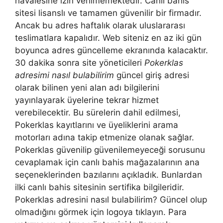
havalesine izin verilmemektedir. Canlı bahis
sitesi lisanslı ve tamamen güvenilir bir firmadır.
Ancak bu adres haftalık olarak uluslararası
teslimatlara kapalıdır. Web siteniz en az iki gün
boyunca adres güncelleme ekranında kalacaktır.
30 dakika sonra site yöneticileri
Pokerklas
adresimi nasıl bulabilirim
güncel giriş adresi
olarak bilinen yeni alan adı bilgilerini
yayınlayarak üyelerine tekrar hizmet
verebilecektir. Bu sürelerin dahil edilmesi,
Pokerklas kayıtlarını ve üyeliklerini arama
motorları adına takip etmenize olanak sağlar.
Pokerklas güvenilip güvenilemeyeceği sorusunu
cevaplamak için canlı bahis mağazalarının ana
seçeneklerinden bazılarını açıkladık. Bunlardan
ilki canlı bahis sitesinin sertifika bilgileridir.
Pokerklas adresini nasıl bulabilirim? Güncel olup
olmadığını görmek için logoya tıklayın. Para