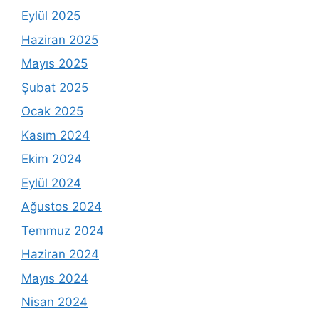
Eylül 2025
Haziran 2025
Mayıs 2025
Şubat 2025
Ocak 2025
Kasım 2024
Ekim 2024
Eylül 2024
Ağustos 2024
Temmuz 2024
Haziran 2024
Mayıs 2024
Nisan 2024