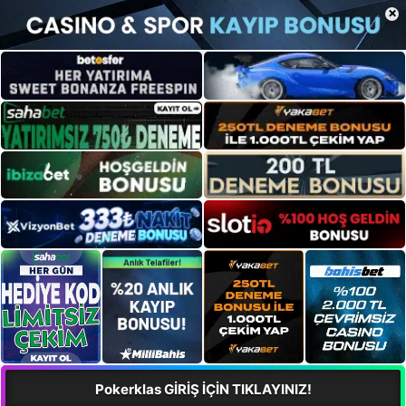
×
Pokerklas GİRİŞ İÇİN TIKLAYINIZ!