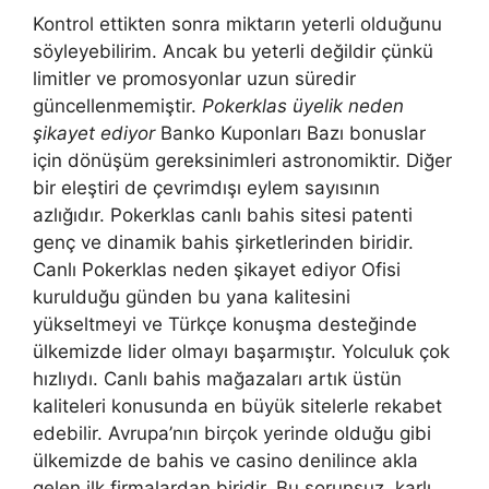
Kontrol ettikten sonra miktarın yeterli olduğunu
söyleyebilirim. Ancak bu yeterli değildir çünkü
limitler ve promosyonlar uzun süredir
güncellenmemiştir.
Pokerklas üyelik neden
şikayet ediyor
Banko Kuponları Bazı bonuslar
için dönüşüm gereksinimleri astronomiktir. Diğer
bir eleştiri de çevrimdışı eylem sayısının
azlığıdır. Pokerklas canlı bahis sitesi patenti
genç ve dinamik bahis şirketlerinden biridir.
Canlı Pokerklas neden şikayet ediyor Ofisi
kurulduğu günden bu yana kalitesini
yükseltmeyi ve Türkçe konuşma desteğinde
ülkemizde lider olmayı başarmıştır. Yolculuk çok
hızlıydı. Canlı bahis mağazaları artık üstün
kaliteleri konusunda en büyük sitelerle rekabet
edebilir. Avrupa’nın birçok yerinde olduğu gibi
ülkemizde de bahis ve casino denilince akla
gelen ilk firmalardan biridir. Bu sorunsuz, karlı