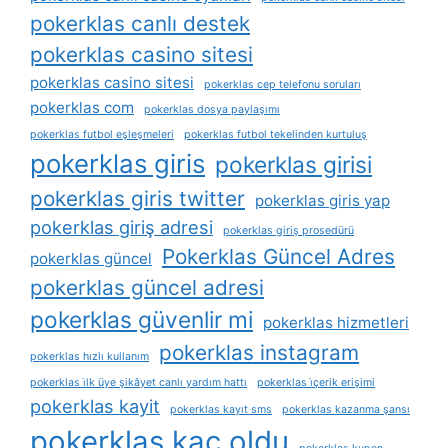
pokerklas canlı destek
pokerklas casino sitesi
pokerklas casino sitesi
pokerklas cep telefonu soruları
pokerklas com
pokerklas dosya paylaşımı
pokerklas futbol eşleşmeleri
pokerklas futbol tekelinden kurtuluş
pokerklas giris
pokerklas girisi
pokerklas giris twitter
pokerklas giris yap
pokerklas giriş adresi
pokerklas giriş prosedürü
Pokerklas Güncel Adres
pokerklas güncel
pokerklas güncel adresi
pokerklas güvenlir mi
pokerklas hizmetleri
pokerklas instagram
pokerklas hızlı kullanım
pokerklas i̇lk üye şikâyet canlı yardım hattı
pokerklas i̇çerik erişimi
pokerklas kayit
pokerklas kayıt sms
pokerklas kazanma şansı
pokerklas kaç oldu