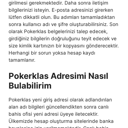
girilmesi gerekmektedir. Daha sonra iletişim
bilgilerinizi isteyin. E-posta adresinizi girerken
lütfen dikkatli olun. Bu adımları tamamladıktan
sonra kullanıcı adı ve şifre oluşturabilirsiniz. Son
olarak Pokerklas belgelerinizi talep edecek,
girdiğiniz bilgilerin doğruluğunu teyit edecek ve
size kimlik kartınızın bir kopyasını gönderecektir.
Herhangi bir sorun yoksa hesap kaydı
tamamlanır.
Pokerklas Adresimi Nasıl
Bulabilirim
Pokerklas yeni giriş adresi olarak adlandırılan
alan adı bilgileri güncellendikten sonra canlı
bahis ofisi yeni adresi üyeye iletecektir.
Ülkemizde hesap oluşturma sitelerinde banka