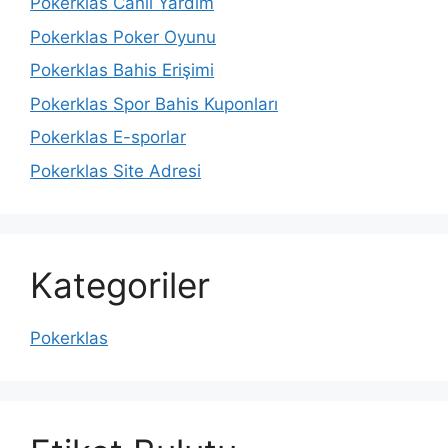
Pokerklas Canlı Yardım
Pokerklas Poker Oyunu
Pokerklas Bahis Erişimi
Pokerklas Spor Bahis Kuponları
Pokerklas E-sporlar
Pokerklas Site Adresi
Kategoriler
Pokerklas