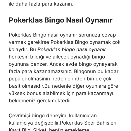
ile daha fazla para kazanın.
Pokerklas Bingo Nasıl Oynanır
Pokerklas Bingo nasıl oynanır sorunuza cevap
vermek gerekirse Pokerklas Bingo oynamak çok
kolaydır. Bu
Pokerklas bingo nasıl oynanır
herkesin bildiği ve ailecek oynadığı bingo
oyununa benzer. Ancak evde bingo oynayarak
fazla para kazanamazsınız. Bingonun bu kadar
popüler olmasının nedenlerinden biri de çok
basit olmasıdır.Bu nedenle diğer oyunlara göre
yüksek bonus alabilmek için para kazanmayı
beklemeniz gerekmektedir.
Çevrimiçi bingo deneyimi kullanıcıdan
kullanıcıya değişebilir.Pokerklas Spor Bahisleri
Kayıt Bilgi Şirketi henüz emekleme