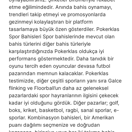
etme eğilimindedir. Anında bahis oynamayı,
trendleri takip etmeyi ve promosyonlarda
gezinmeyi kolaylaştıran bir platform
tasarlamaya büyük özen gösterdiler. Pokerklas
Spor Bahisleri Spor bahislerinde mevcut olan
bahis türlerini diğer bahis türleriyle
karşılaştırdığınızda Pokerklas oldukça iyi
performans göstermektedir. Daha tanıdık bir
oyunu tercih eden oyuncular devasa futbol
pazarından memnun kalacaklar. Pokerklas
testimizde, diğer çeşitli sporların yanı sıra Galce
flinking ve Floorball’un daha az geleneksel
pazarlardaki spor hayranlarının ilgisini çekecek
kadar iyi olduğunu gördük. Diğer pazarlar; golf,
boks, kriket, basketbol, ​​ragbi, sanal sporlar, e-
sporlar. Kombinasyon bahisleri, bir Amerikan
puanı dağılımı seçmenize ve doğrudan