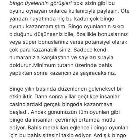
bingo üyelerinin görüşleri
tıpkı sizin gibi bu
oyunu oynayan onlarca kullanıcıyla paylaşın. Öte
yandan hayatımda hiç bu kadar çok bingo
oyunu kazanmamıştım. Bingo oyunlarının sıkıcı
olduğunu düşünseniz bile, özellikle bonuslarınız
veya süper bonuslarınız varsa potansiyel olarak
çok para kazanabilirsiniz. Sadece kendi
numaranızla karşılaştırın ve sayıları sırayla
doldurun.Minimum tutarın üzerinde bahis
yaptıktan sonra kazancınıza şaşıracaksınız.
Bingo yılın başında düzenlenen geleneksel bir
etkinliktir. Daha sonra yıllar geçtikçe insanlar
casinolardaki gerçek bingoda kazanmaya
başladı. Ancak günümüzün tüm oyunları gibi
bingo da insanları çevrimiçi ortamda mutlu
ediyor. Bahis meraklıları eğlenceli bingo oyunları
için bu bahis sitesini takip ediyor. Ardışık bingo