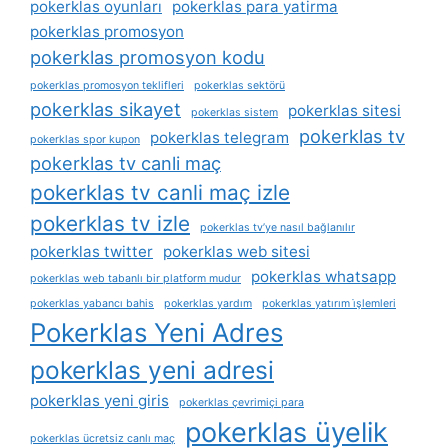
pokerklas oyunları
pokerklas para yatirma
pokerklas promosyon
pokerklas promosyon kodu
pokerklas promosyon teklifleri
pokerklas sektörü
pokerklas sikayet
pokerklas sitesi
pokerklas sistem
pokerklas tv
pokerklas telegram
pokerklas spor kupon
pokerklas tv canli maç
pokerklas tv canli maç izle
pokerklas tv izle
pokerklas tv’ye nasıl bağlanılır
pokerklas twitter
pokerklas web sitesi
pokerklas whatsapp
pokerklas web tabanlı bir platform mudur
pokerklas yabancı bahis
pokerklas yardım
pokerklas yatırım i̇şlemleri
Pokerklas Yeni Adres
pokerklas yeni adresi
pokerklas yeni giris
pokerklas çevrimiçi para
pokerklas üyelik
pokerklas ücretsiz canlı maç