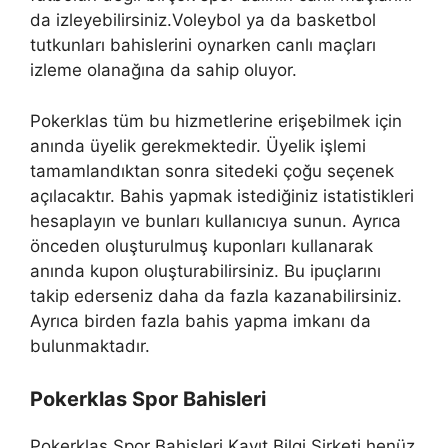
da izleyebilirsiniz.Voleybol ya da basketbol
tutkunları bahislerini oynarken canlı maçları
izleme olanağına da sahip oluyor.
Pokerklas tüm bu hizmetlerine erişebilmek için
anında üyelik gerekmektedir. Üyelik işlemi
tamamlandıktan sonra sitedeki çoğu seçenek
açılacaktır. Bahis yapmak istediğiniz istatistikleri
hesaplayın ve bunları kullanıcıya sunun. Ayrıca
önceden oluşturulmuş kuponları kullanarak
anında kupon oluşturabilirsiniz. Bu ipuçlarını
takip ederseniz daha da fazla kazanabilirsiniz.
Ayrıca birden fazla bahis yapma imkanı da
bulunmaktadır.
Pokerklas Spor Bahisleri
Pokerklas Spor Bahisleri Kayıt Bilgi Şirketi henüz