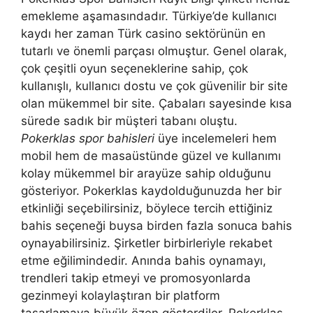
emekleme aşamasındadır. Türkiye’de kullanıcı
kaydı her zaman Türk casino sektörünün en
tutarlı ve önemli parçası olmuştur. Genel olarak,
çok çeşitli oyun seçeneklerine sahip, çok
kullanışlı, kullanıcı dostu ve çok güvenilir bir site
olan mükemmel bir site. Çabaları sayesinde kısa
sürede sadık bir müşteri tabanı oluştu.
Pokerklas spor bahisleri
üye incelemeleri hem
mobil hem de masaüstünde güzel ve kullanımı
kolay mükemmel bir arayüze sahip olduğunu
gösteriyor. Pokerklas kaydolduğunuzda her bir
etkinliği seçebilirsiniz, böylece tercih ettiğiniz
bahis seçeneği buysa birden fazla sonuca bahis
oynayabilirsiniz. Şirketler birbirleriyle rekabet
etme eğilimindedir. Anında bahis oynamayı,
trendleri takip etmeyi ve promosyonlarda
gezinmeyi kolaylaştıran bir platform