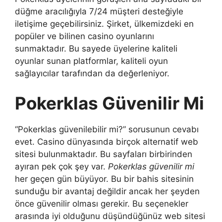
düğme aracılığıyla 7/24 müşteri desteğiyle
iletişime geçebilirsiniz. Şirket, ülkemizdeki en
popüler ve bilinen casino oyunlarını
sunmaktadır. Bu sayede üyelerine kaliteli
oyunlar sunan platformlar, kaliteli oyun
sağlayıcılar tarafından da değerleniyor.
Pokerklas Güvenilir Mi
“Pokerklas güvenilebilir mi?” sorusunun cevabı
evet. Casino dünyasında birçok alternatif web
sitesi bulunmaktadır. Bu sayfaları birbirinden
ayıran pek çok şey var.
Pokerklas güvenilir mi
her geçen gün büyüyor. Bu bir bahis sitesinin
sunduğu bir avantaj değildir ancak her şeyden
önce güvenilir olması gerekir. Bu seçenekler
arasında iyi olduğunu düşündüğünüz web sitesi