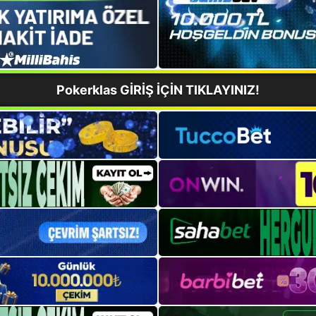
Pokerklas GİRİŞ İÇİN TIKLAYINIZ!