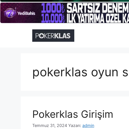
İçeriğe
atla
pokerklas oyun s
Pokerklas Girişim
Temmuz 31, 2024
Yazarı:
admin