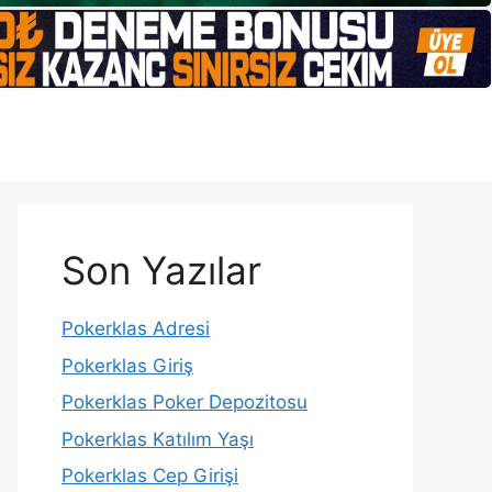
Son Yazılar
Pokerklas Adresi
Pokerklas Giriş
Pokerklas Poker Depozitosu
Pokerklas Katılım Yaşı
Pokerklas Cep Girişi