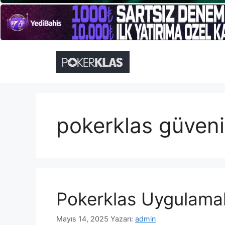
İçeriğe
atla
pokerklas güveni
Pokerklas Uygulamal
Mayıs 14, 2025
Yazarı:
admin