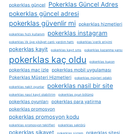
Pokerklas Güncel Adres
pokerklas güncel
pokerklas güncel adresi
pokerklas güvenlir mi
pokerklas hizmetleri
pokerklas instagram
pokerklas hızlı kullanım
pokerklas i̇lk üye şikâyet canlı yardım hattı
pokerklas i̇çerik erişimi
pokerklas kayit
pokerklas kayıt sms
pokerklas kazanma şansı
pokerklas kaç oldu
pokerklas kupon
pokerklas maç izle
pokerklas mobil uygulaması
Pokerklas Müşteri Hizmetleri
pokerklas müşteri odaklı
pokerklas nasil bir site
pokerklas nakit oyunlar
pokerklas nasıl kayıt olabilirim
pokerklas oyun bölümü
pokerklas oyunları
pokerklas para yatirma
pokerklas promosyon
pokerklas promosyon kodu
pokerklas promosyon teklifleri
pokerklas sektörü
pokerklas sikayet
pokerklas sitesi
pokerklas sistem