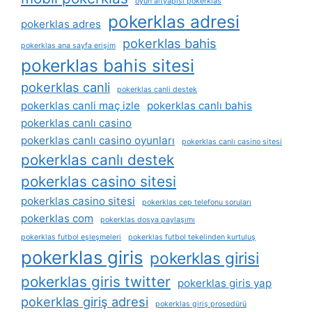
oyun altyapısı pokerklas
pokerklas adresi
pokerklas adres
pokerklas bahis
pokerklas ana sayfa erişim
pokerklas bahis sitesi
pokerklas canli
pokerklas canli destek
pokerklas canli maç izle
pokerklas canlı bahis
pokerklas canlı casino
pokerklas canlı casino oyunları
pokerklas canlı casino sitesi
pokerklas canlı destek
pokerklas casino sitesi
pokerklas casino sitesi
pokerklas cep telefonu soruları
pokerklas com
pokerklas dosya paylaşımı
pokerklas futbol eşleşmeleri
pokerklas futbol tekelinden kurtuluş
pokerklas giris
pokerklas girisi
pokerklas giris twitter
pokerklas giris yap
pokerklas giriş adresi
pokerklas giriş prosedürü