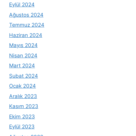
Eylül 2024
Ağustos 2024
Temmuz 2024
Haziran 2024
Mayıs 2024
Nisan 2024
Mart 2024
Şubat 2024
Ocak 2024
Aralık 2023
Kasım 2023
Ekim 2023
Eylül 2023