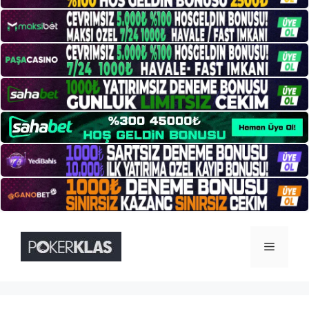
İçeriğe
atla
Menü