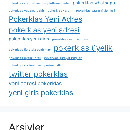
pokerklas whatsapp
pokerklas web tabanlı bir platform mudur
pokerklas yabancı bahis
pokerklas yardım
pokerklas yatırım i̇şlemleri
Pokerklas Yeni Adres
pokerklas yeni adresi
pokerklas yeni giris
pokerklas çevrimiçi para
pokerklas üyelik
pokerklas ücretsiz canlı maç
pokerklas üyelik i̇ptali
pokerklas şikâyet bilgileri
pokerklas şikâyet canlı yardım hattı
twitter pokerklas
yeni adresi pokerklas
yeni giris pokerklas
Arşivler