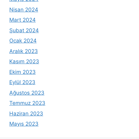
Nisan 2024
Mart 2024
Şubat 2024
Ocak 2024
Aralık 2023
Kasım 2023
Ekim 2023
Eylül 2023
Ağustos 2023
Temmuz 2023
Haziran 2023
Mayıs 2023