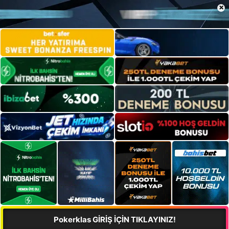
×
Pokerklas GİRİŞ İÇİN TIKLAYINIZ!