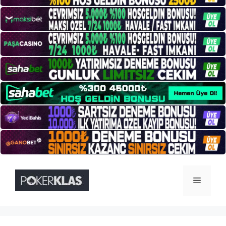
İçeriğe
atla
Menü