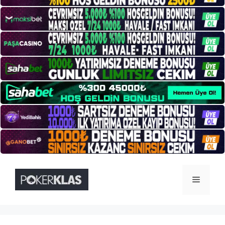
İçeriğe
atla
Menü