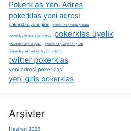
Pokerklas Yeni Adres
pokerklas yeni adresi
pokerklas yeni giris
pokerklas çevrimiçi para
pokerklas üyelik
pokerklas ücretsiz canlı maç
pokerklas üyelik i̇ptali
pokerklas şikâyet bilgileri
pokerklas şikâyet canlı yardım hattı
twitter pokerklas
yeni adresi pokerklas
yeni giris pokerklas
Arşivler
Haziran 2026